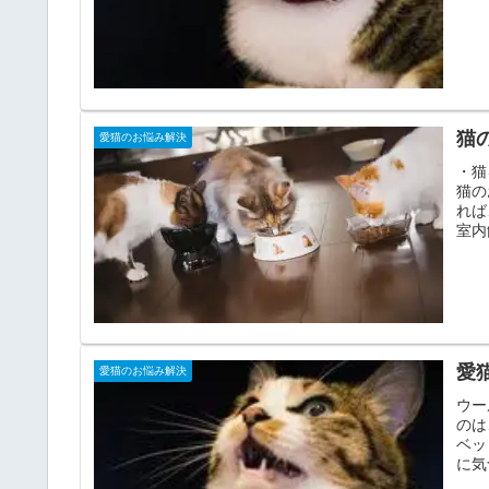
猫
愛猫のお悩み解決
・猫
猫の
れば
室内
愛
愛猫のお悩み解決
ウー
のは
ベッ
に気