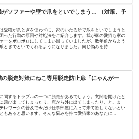
猫がソファーや壁で爪をといでしまう… （対策、予
）
は愛猫が爪とぎを使わずに、家のいたる所で爪をといでしまうと
困った行動の原因や対処法をご紹介します。我が家の愛猫も家の
ァーをボロボロにしてしまい困っていましたが、数年前からよう
爪とぎでといでくれるようになりました。同じ悩みを持...
猫の脱走対策にねこ専用脱走防止扉「にゃんがー
」
に関するトラブルの一つに脱走があるでしょう。玄関を開けたと
に飛び出してしまったり、窓から外に出てしまったり、と。ま
テレワークの普及で今だけ仕事部屋に入って来て欲しくないとい
ともあると思います。そんな悩みを持つ愛猫家のあなたに...