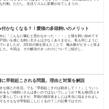
な行動。ただし、生活リズムに影響が出てしまうの...
み付かなくなる？！愛猫の多頭飼いのメリット
めに「こんなに噛むと思わなかった・・・」と猫を飼い始めてそ
戸惑いを感じる飼い主さんは少なくありません。私も同じように
でいましたが、2匹目の猫を迎えたことで、噛み癖がピタッと収ま
した。今回は、その解決のきっかけについてご紹介し...
猫に早朝起こされる問題。理由と対策を解説
きな猫との生活。でも『早朝起こすのは勘弁して！！』こういっ
みをもつ猫飼いさんは多いのではないでしょうか？私も猫2匹と4
ど暮らしていますが、早朝の猫目覚ましには本当に悩まされまし
そもそもなぜ早朝起こしにくるの？この記事ではその...