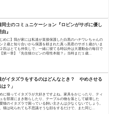
猫同士のコミュニケーション『ロビンがサボに優し
理由』
じめに】我が家には私達が直接保護した白黒のハチワレちゃんの
ン２歳と知り合いから保護を頼まれた真っ黒君のサボ１歳がいま
２匹はとても仲良しで、一緒に寝てる時以外は大運動会の毎日で
【第一章】『先住猫ロビンの母性本能？』当時まだ１歳...
猫がイタズラをするのはどんなとき？ やめさせる
法は？」
めに猫ってイタズラが大好きですよね。家具をかじったり、ティ
ュを部屋にまき散らしたり、テーブルの物を落として破壊した
愛猫のイタズラで困っている飼い主さんは少なくないでしょう。
、猫は叱られても不思議そうな顔をするだけで、また同じ...