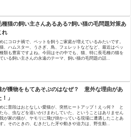
毛種猫の飼い主さんあるある?飼い猫の毛問題対策あ
これ
めにコロナ禍で、ペットを飼うご家庭が増えているみたいです。
猫、ハムスター、うさぎ、鳥、フェレットなどなど、最近はペッ
種類も豊富ですよね。今回はその中でも、猫、特に長毛種の猫を
ている飼い主さんの永遠のテーマ、飼い猫の毛問題の話...
猫が獲物をもてあそぶのはなぜ？ 意外な理由があ
た！」
めに普段はおとなしい愛猫が、突然ヒートアップ！えっ何？ と
たら、虫などを追いかけまわしていた、ということはありません
我が家の猫が、ヤモリに飛び掛かっている現場に遭遇したことあ
す。そのときの、むきだした牙や動きや迫力は、野生動...