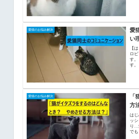
愛
愛猫のお悩み解決
い
【は
ロビ
す。
す。
「
愛猫のお悩み解決
方
はじ
ッシ
り…
でも