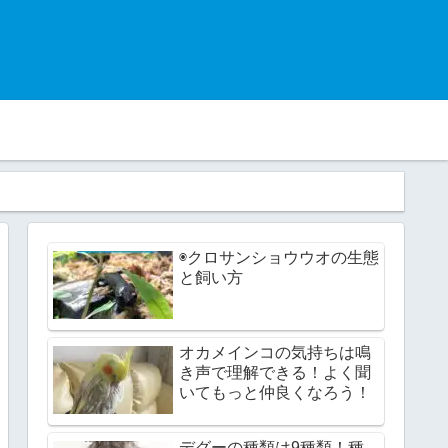
◉クロサンショウウオの生態
と飼い方
オカメインコの気持ちは鳴
き声で理解できる！よく聞
いてもっと仲良くなろう！
デグーの種類は9種類！種