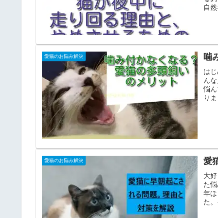
自然
噛
愛猫のお悩み解決
はじ
んな
悩ん
りま
愛
愛猫のお悩み解決
大好
た悩
年ほ
た。