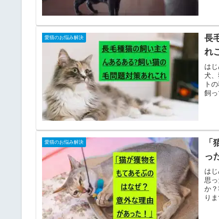
長
愛猫のお悩み解決
れ
はじ
犬、
トの
飼っ
「
愛猫のお悩み解決
っ
はじ
思っ
か？
りま