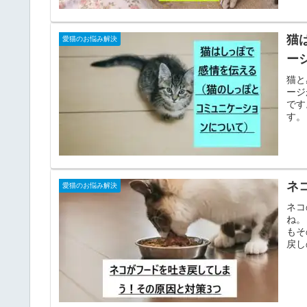
猫
愛猫のお悩み解決
ー
猫と
ージ
です
す。
ネ
愛猫のお悩み解決
ネコ
ね。
もそ
戻し