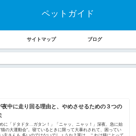
ペットガイド
サイトマップ
ブログ
が夜中に走り回る理由と、やめさせるための３つの
夫
めに「ドタドタ…ガタン！」「ニャッ、ニャッ！」深夜、急に始
“猫の大運動会”。寝ているときに限って大暴れされて、困ってい
い主さんも 多いのではないでしょうか？実は、これは猫にとって