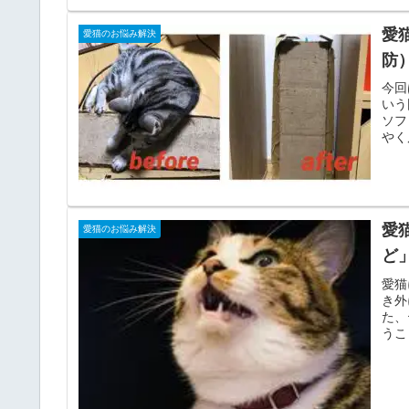
愛
愛猫のお悩み解決
防
今回
いう
ソフ
やく
愛
愛猫のお悩み解決
ど
愛猫
き外
た、
うこ