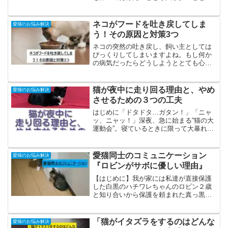
ます。猫が複数いれば、お留守番も寂し
くさせないだろうし、猫同士で遊んでく
れれば室内飼いのストレスや運動不足が
ネコがフードを吐き戻してしま
愛猫のお悩み解決
解消にもなります。また、...
う！その原因と対策3つ
ネコの突然の吐き戻し、飼い主としては
びっくりしてしまいますよね。もし何か
の病気だったらどうしようととても心配
になります。でもそのあとはケロッとい
つも通りだったり…そこで、考えられる
吐き戻しの原因と対策を3つご紹介しま
猫が夜中に走り回る理由と、やめ
愛猫のお悩み解決
す。おすすめキャットフー...
させるための３つの工夫
はじめに「ドタドタ…ガタン！」「ニャ
ッ、ニャッ！」深夜、急に始まる“猫の大
運動会”。寝ているときに限って大暴れさ
れて、困っている飼い主さんも 多いので
はないでしょうか？実は、これは猫にと
って自然な行動。ただし、生活リズムに
愛猫同士のコミュニケーション
愛猫のお悩み解決
影響が出てしまうの...
『ロビンがサボに優しい理由』
【はじめに】我が家には私達が直接保護
した白黒のハチワレちゃんのロビン２歳
と知り合いから保護を頼まれた真っ黒君
のサボ１歳がいます。２匹はとても仲良
しで、一緒に寝てる時以外は大運動会の
毎日です。【第一章】『先住猫ロビンの
「猫がイタズラをするのはどんな
愛猫のお悩み解決
母性本能？』当時まだ１歳...