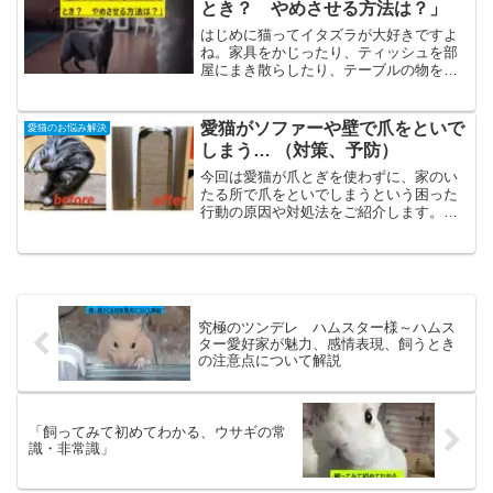
とき？ やめさせる方法は？」
はじめに猫ってイタズラが大好きですよ
ね。家具をかじったり、ティッシュを部
屋にまき散らしたり、テーブルの物を落
として破壊したり…愛猫のイタズラで困
っている飼い主さんは少なくないでしょ
う。でも、猫は叱られても不思議そうな
愛猫がソファーや壁で爪をといで
愛猫のお悩み解決
顔をするだけで、また同じ...
しまう… （対策、予防）
今回は愛猫が爪とぎを使わずに、家のい
たる所で爪をといでしまうという困った
行動の原因や対処法をご紹介します。我
が家の愛猫も家のソファーをボロボロに
してしまい困っていましたが、数年前か
らようやく爪とぎでといでくれるように
なりました。同じ悩みを持...
究極のツンデレ ハムスター様～ハムス
ター愛好家が魅力、感情表現、飼うとき
の注意点について解説
「飼ってみて初めてわかる、ウサギの常
識・非常識」