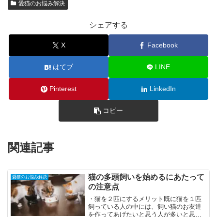
愛猫のお悩み解決
シェアする
X
Facebook
はてブ
LINE
Pinterest
LinkedIn
コピー
関連記事
猫の多頭飼いを始めるにあたって
愛猫のお悩み解決
の注意点
・猫を２匹にするメリット既に猫を１匹
飼っている人の中には、飼い猫のお友達
を作ってあげたいと思う人が多いと思い