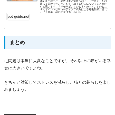
本記事ではペットの抜け毛対策用洗剤「リモサボン」を利
用して分かったこと、おすすめする理由についてまとめた
いと思います。「リモサボン」のおすすめポイントのおす
すめポイントはＷコーティング成分による離毛効果、優れ
た消臭効果、抜群の洗浄力、高い評...
pet-guide.net
まとめ
毛問題は本当に大変なことですが、それ以上に猫がいる幸
せは大きいですよね。
きちんと対策してストレスを減らし、猫との暮らしを楽し
みましょう。