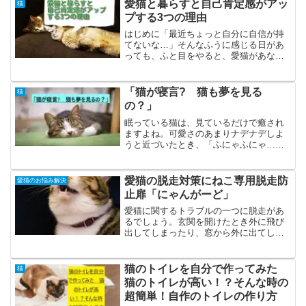
膝でぐっすり寝ています。【第一章】
愛猫と暮らすと自己肯定感がアッ
猫
『子猫を保護』子供達が習い...
プする3つの理由
はじめに「最近ちょっと自分に自信が持
てないな…」そんなふうに感じる日があ
っても、ふと目をやると、愛猫があなた
をじっと見つめていたり、そっと隣に寄
り添ってくれていたりしませんか？実
は、猫と暮らすことは“心の安定”や“自己
「猫が寝言? 猫も夢を見る
猫
肯定感の向上”につなが...
の？」
眠っている猫は、見ているだけで癒され
ますよね。可愛さのあまりナデナデしよ
うと近づいたとき、「ふにゃふにゃ…」
と呟くような声や小さく唸っているよう
な声が聞こえたことはありませんか？そ
の鳴き声はまるで人間の寝言のようです
愛猫の脱走対策にねこ専用脱走防
愛猫のお悩み解決
が、そんなとき猫は夢を見...
止扉「にゃんがーど」
愛猫に関するトラブルの一つに脱走があ
るでしょう。玄関を開けたとき外に飛び
出してしまったり、窓から外に出てしま
ったり、と。また、テレワークの普及で
今だけ仕事部屋に入って来て欲しくない
ということもあると思います。そんな悩
猫のトイレを自分で作ってみた
猫
みを持つ愛猫家のあなたに...
猫のトイレが高い！？そんな時の
超簡単！自作のトイレの作り方