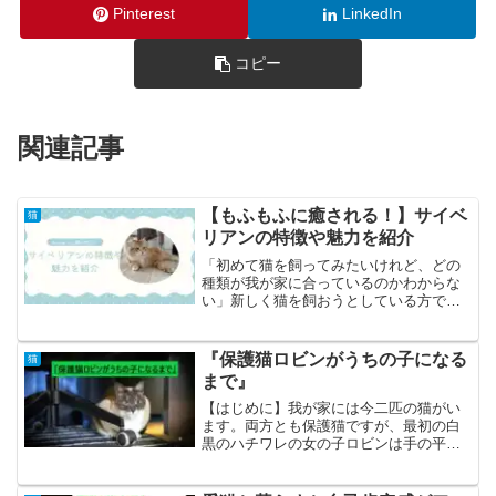
Pinterest
LinkedIn
コピー
関連記事
【もふもふに癒される！】サイベ
猫
リアンの特徴や魅力を紹介
「初めて猫を飼ってみたいけれど、どの
種類が我が家に合っているのかわからな
い」新しく猫を飼おうとしている方で、
このようにお悩みの方は多いのではない
でしょうか。今回は、近年人気の猫ラン
キング上位にいることの多い猫種「サイ
『保護猫ロビンがうちの子になる
猫
ベリアン」の特徴や魅力を...
まで』
【はじめに】我が家には今二匹の猫がい
ます。両方とも保護猫ですが、最初の白
黒のハチワレの女の子ロビンは手の平サ
イズの小ささでカラスにつつかれている
ところを保護しました。今、彼女は私の