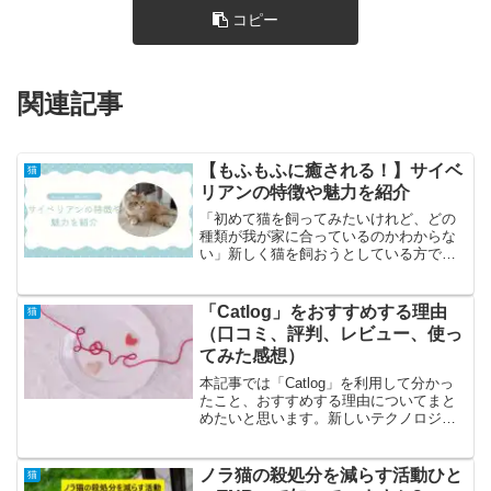
コピー
関連記事
【もふもふに癒される！】サイベ
猫
リアンの特徴や魅力を紹介
「初めて猫を飼ってみたいけれど、どの
種類が我が家に合っているのかわからな
い」新しく猫を飼おうとしている方で、
このようにお悩みの方は多いのではない
でしょうか。今回は、近年人気の猫ラン
キング上位にいることの多い猫種「サイ
「Catlog」をおすすめする理由
猫
ベリアン」の特徴や魅力を...
（口コミ、評判、レビュー、使っ
てみた感想）
本記事では「Catlog」を利用して分かっ
たこと、おすすめする理由についてまと
めたいと思います。新しいテクノロジー
なので、不具合があること、月額制サー
ビスで普通の首輪より価格はお高めです
が、愛猫の体調を客観的に判断できる首
ノラ猫の殺処分を減らす活動ひと
猫
輪として、今後のア...