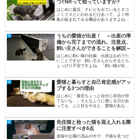
つTNRって知っていますか?
はじめに最近、テレビをみているとネコ
ノミクスといわれるだけあって、よく特
集が組まれてみる機会がありますよね。
しかし家で飼われている猫ばかりではあ
りません。外で過酷な中で生活している
ノラ猫はたくさんいます。そしてノラ猫
うちの愛猫が出産！ ～出産の準
猫
の鳴き声や糞尿に迷惑をし...
備から完了までの流れ、注意点、
飼い主さんができることを解説～
はじめに飼い猫の妊娠、出産はおめでた
いことですが、飼い主さんからするとち
ょっぴり不安ですよね。「飼い猫が妊娠
したけどどうすればいいかわからない」
「どのタイミングで病院に行けばいいか
わからない」このような疑問があげられ
愛猫と暮らすと自己肯定感がアッ
猫
るかと思います。この記事...
プする3つの理由
はじめに「最近ちょっと自分に自信が持
てないな…」そんなふうに感じる日があ
っても、ふと目をやると、愛猫があなた
をじっと見つめていたり、そっと隣に寄
り添ってくれていたりしませんか？実
は、猫と暮らすことは“心の安定”や“自己
先住猫と拾った猫を迎え入れる際
猫
肯定感の向上”につなが...
に注意すべき6点
道端や公園の茂みの中で、子猫を見つけ