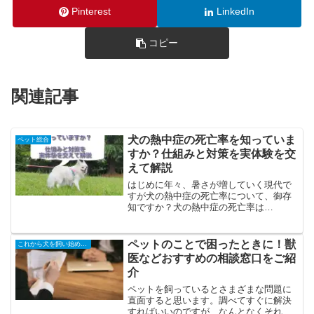
Pinterest
LinkedIn
コピー
関連記事
犬の熱中症の死亡率を知っていま
ペット総合
すか？仕組みと対策を実体験を交
えて解説
はじめに年々、暑さが増していく現代で
すが犬の熱中症の死亡率について、御存
知ですか？犬の熱中症の死亡率は
「50％」です。多くの場合、動物病院を
受診してから24時間以内に命を落として
しまうと報告されています。ちなみに人
ペットのことで困ったときに！獣
これから犬を飼い始める方に
間の場合は、重症化すると1...
医などおすすめの相談窓口をご紹
介
ペットを飼っているとさまざまな問題に
直面すると思います。調べてすぐに解決
すればいいのですが、なんとなくそれで