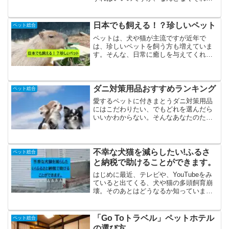
も不安だったり、調べても解決しないこ
ともしばしばあるでしょう。そんなとき
に相談できる相手がいると心強いですよ
日本でも飼える！？珍しいペット
ペット総合
ね。この記事では困ったと...
ペットは、犬や猫が主流ですが近年で
は、珍しいペットを飼う方も増えていま
す。そんな、日常に癒しを与えてくれる
ペット。実はこんな動物も飼えるの！？
と驚く動物もたくさんいます。そんな、
日本で飼うことのできるペットをご紹介
していきます。●ミーヤキャ...
ダニ対策用品おすすめランキング
ペット総合
愛するペットに付きまとうダニ対策用品
にはこだわりたい、でもどれを選んだら
いいかわからない。そんなあなたのため
に管理人がおすすめのダニ対策用品をご
紹介します。「高級でも高品質なもの
を」という方から「値段は安いほうがい
い」という方まで満足できる...
不幸な犬猫を減らしたい!ふるさ
ペット総合
と納税で助けることができます。
はじめに最近、テレビや、YouTubeをみ
ていると出てくる、犬や猫の多頭飼育崩
壊。そのあとはどうなるか知っています
か。ほとんどが愛護センター（保健所）
に送られます。健康で人なれをしていれ
ば譲渡会などで里親さんを探してもらえ
「Go Toトラベル」ペットホテル
ペット総合
ますがそのほかは殺...
の選び方