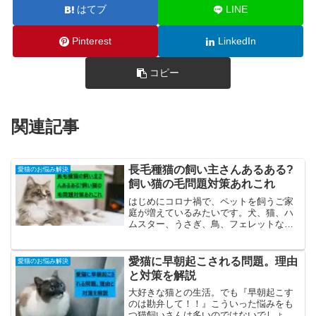
はてブ
LINE
Pinterest
LinkedIn
コピー
関連記事
長毛種猫の飼い主さんあるある?
愛猫のお悩み解決
飼い猫の毛問題対策あれこれ
はじめにコロナ禍で、ペットを飼うご家
庭が増えているみたいです。犬、猫、ハ
ムスター、うさぎ、鳥、フェレットなど
など、最近はペットの種類も豊富ですよ
ね。今回はその中でも、猫、特に長毛種
の猫を飼っている飼い主さんの永遠のテ
愛猫に早朝起こされる問題。理由
愛猫のお悩み解決
ーマ、飼い猫の毛問題の話...
と対策を解説
大好きな猫との生活。でも『早朝起こす
のは勘弁して！！』こういった悩みをも
つ猫飼いさんは多いのではないでしょう