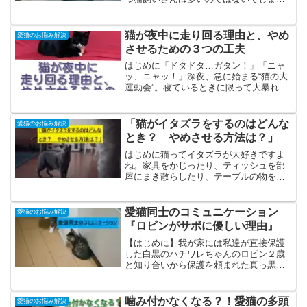
か？私も猫2匹と4年ほど暮らしています
が、早朝の猫目覚ましには本当に悩まさ
れました。そもそもなぜ早朝起こしにく
猫が夜中に走り回る理由と、やめ
愛猫のお悩み解決
るの？この記事ではその...
させるための３つの工夫
はじめに「ドタドタ…ガタン！」「ニャ
ッ、ニャッ！」深夜、急に始まる“猫の大
運動会”。寝ているときに限って大暴れさ
れて、困っている飼い主さんも 多いので
はないでしょうか？実は、これは猫にと
って自然な行動。ただし、生活リズムに
「猫がイタズラをするのはどんな
愛猫のお悩み解決
影響が出てしまうの...
とき？ やめさせる方法は？」
はじめに猫ってイタズラが大好きですよ
ね。家具をかじったり、ティッシュを部
屋にまき散らしたり、テーブルの物を落
として破壊したり…愛猫のイタズラで困
っている飼い主さんは少なくないでしょ
う。でも、猫は叱られても不思議そうな
愛猫同士のコミュニケーション
愛猫のお悩み解決
顔をするだけで、また同じ...
『ロビンがサボに優しい理由』
【はじめに】我が家には私達が直接保護
した白黒のハチワレちゃんのロビン２歳
と知り合いから保護を頼まれた真っ黒君
のサボ１歳がいます。２匹はとても仲良
しで、一緒に寝てる時以外は大運動会の
毎日です。【第一章】『先住猫ロビンの
噛み付かなくなる？！愛猫の多頭
愛猫のお悩み解決