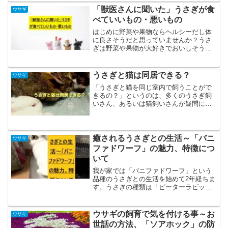
ぎを飼って一週間もたたな...
「獣医さんに聞いた」うさぎが食
ウサギ
べていいもの・悪いもの
はじめに野菜や果物ならヘルシーだし体
に良さそうだと思っていませんか？うさ
ぎは野菜や果物が大好きでおいしそうに
食べる姿は本当にかわいいですよね。つ
いつい食べさせてあげたくなってしまう
けどこれは食べられるものなのかなと不
うさぎと猫は同居できる？
ウサギ
安になることもあるかと思...
「うさぎと猫を同じ室内で飼うことがで
きるの？」というのは、多くのうさぎ飼
いさん、あるいは猫飼いさんが疑問に思
うところかも知れません。草食動物のう
さぎと、肉食動物の猫。被食者と捕食者
の関係なので、不安になりますね。うさ
ぎと猫が同居することは、...
癒されるうさぎとの生活～「バニ
ウサギ
ファドワーフ」の魅力、特徴につ
いて
我が家では「バニファドワーフ」という
品種のうさぎとの生活を始めて2年経ちま
す。うさぎの種類は「ピーターラビッ
ト」でおなじみの「ネザーランドドワー
フ」が有名ですが、今回は、この「バニ
ファドワーフ」の魅力をお伝えしたいと
ウサギの飼育で気を付ける事～お
ウサギ
思います。１.うさぎを飼...
世話の方法、「ソアホック」の防