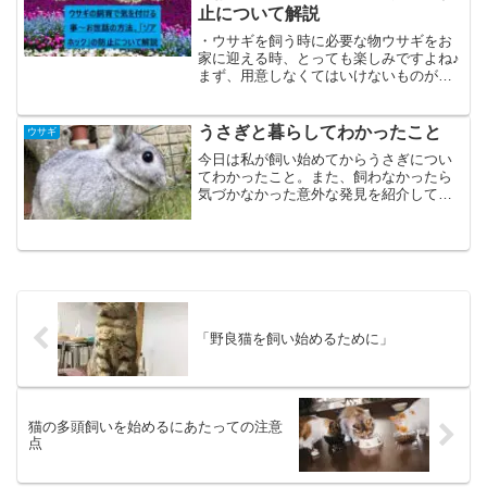
止について解説
・ウサギを飼う時に必要な物ウサギをお
家に迎える時、とっても楽しみですよね♪
まず、用意しなくてはいけないものがあ
ります。①ゲージ②トイレ③敷マット④
餌⑤給水器⑥牧草ゲージとトイレ、給水
器などがセットになって売っているお得
うさぎと暮らしてわかったこと
ウサギ
な物が量販店にあるので...
今日は私が飼い始めてからうさぎについ
てわかったこと。また、飼わなかったら
気づかなかった意外な発見を紹介してい
きたいと思います。まずはじめに、うさ
ぎと生活を送ろうか考えている方に簡単
に説明します。うさぎは犬や猫に比べる
とさほど手がかからず、声...
「野良猫を飼い始めるために」
猫の多頭飼いを始めるにあたっての注意
点