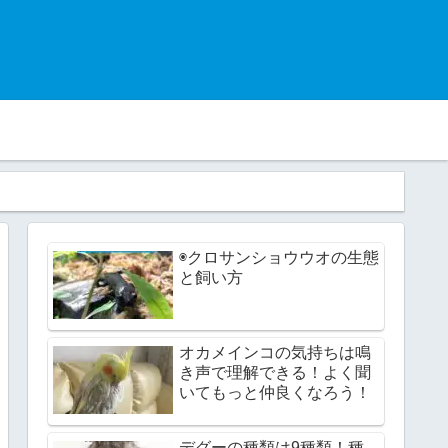
◉クロサンショウウオの生態
と飼い方
オカメインコの気持ちは鳴
き声で理解できる！よく聞
いてもっと仲良くなろう！
デグーの種類は9種類！種