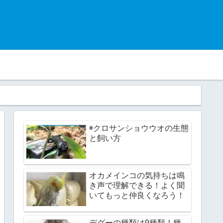
◉クロサンショウウオの生態
と飼い方
オカメインコの気持ちは鳴
き声で理解できる！よく聞
いてもっと仲良くなろう！
デグーの種類は9種類！種