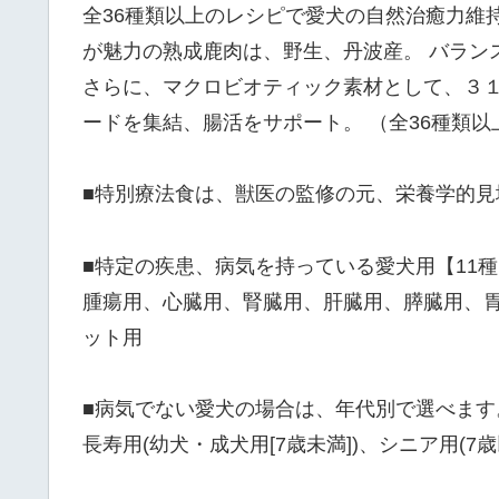
全36種類以上のレシピで愛犬の自然治癒力維
が魅力の熟成鹿肉は、野生、丹波産。 バラン
さらに、マクロビオティック素材として、３
ードを集結、腸活をサポート。 （全36種類以
■特別療法食は、獣医の監修の元、栄養学的
■特定の疾患、病気を持っている愛犬用【11種
腫瘍用、心臓用、腎臓用、肝臓用、膵臓用、
ット用
■病気でない愛犬の場合は、年代別で選べます
長寿用(幼犬・成犬用[7歳未満])、シニア用(7