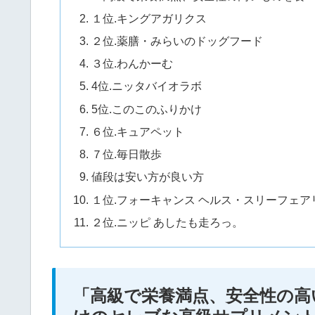
１位.キングアガリクス
２位.薬膳・みらいのドッグフード
３位.わんかーむ
4位.ニッタバイオラボ
5位.このこのふりかけ
６位.キュアペット
７位.毎日散歩
値段は安い方が良い方
１位.フォーキャンス ヘルス・スリーフェア
２位.ニッピ あしたも走ろっ。
「高級で栄養満点、安全性の高