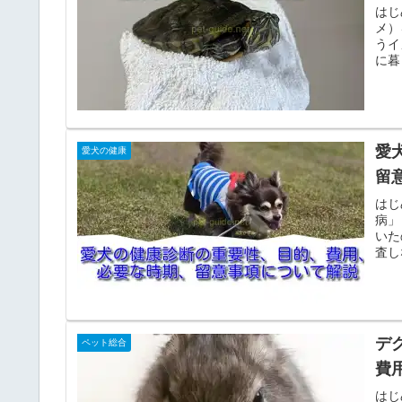
はじ
メ）
うイ
に暮
愛
愛犬の健康
留
はじ
病」
いた
査し
デ
ペット総合
費
はじ