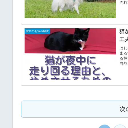
され
猫
愛猫のお悩み解決
工
はじ
まる
る飼
自然
次