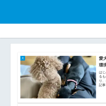
愛
犬
環
はじ
るも
り、
記事