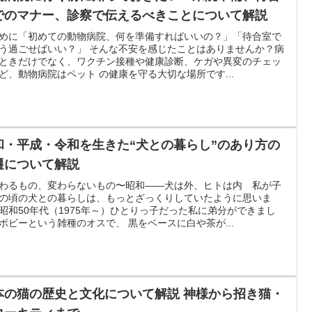
でのマナー、診察で伝えるべきことについて解説
めに「初めての動物病院、何を準備すればいいの？」「待合室で
う過ごせばいい？」 そんな不安を感じたことはありませんか？病
ときだけでなく、ワクチン接種や健康診断、ケガや異変のチェッ
ど、動物病院はペット の健康を守る大切な場所です...
和・平成・令和を生きた“犬との暮らし”のあり方の
遷について解説
わるもの、変わらないもの〜昭和――犬は外、ヒトは内 私が子
の頃の犬との暮らしは、もっとざっくりしていたように思いま
昭和50年代（1975年～）ひとりっ子だった私に弟分ができまし
ボビーという雑種のオスで、 黒をベースに白や茶が...
本の猫の歴史と文化について解説 神様から招き猫・