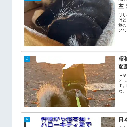
室
はじ
はど
気の
クな
昭
犬
変
〜変
ども
す。
た。
日
猫