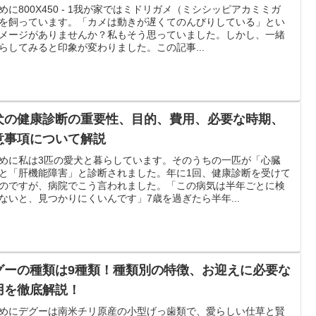
めに800X450 - 1我が家ではミドリガメ（ミシシッピアカミミガ
を飼っています。「カメは動きが遅くてのんびりしている」とい
メージがありませんか？私もそう思っていました。しかし、一緒
らしてみると印象が変わりました。この記事...
犬の健康診断の重要性、目的、費用、必要な時期、
意事項について解説
めに私は3匹の愛犬と暮らしています。そのうちの一匹が「心臓
と「肝機能障害」と診断されました。年に1回、健康診断を受けて
のですが、病院でこう言われました。「この病気は半年ごとに検
ないと、見つかりにくいんです」7歳を過ぎたら半年...
グーの種類は9種類！種類別の特徴、お迎えに必要な
用を徹底解説！
めにデグーは南米チリ原産の小型げっ歯類で、愛らしい仕草と賢