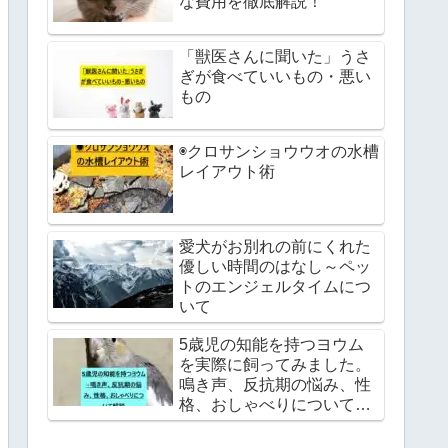
な費用を徹底解説！
「獣医さんに聞いた」うさ
ぎが食べていいもの・悪い
もの
◉クロサンショウウオの水槽
レイアウト術
愛犬がお別れの前にくれた
優しい時間のはなし～ペッ
トのエンジェルタイムにつ
いて
5歳児の知能を持つヨウム
を実際に飼ってみました。
鳴き声、反抗期の悩み、性
格、おしゃべりについて解
説