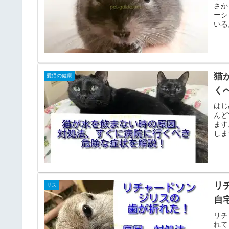
さか
ーシ
いる
猫
愛猫の健康
く
はじ
んど
ます
しま
リ
リス
自
リチ
れて