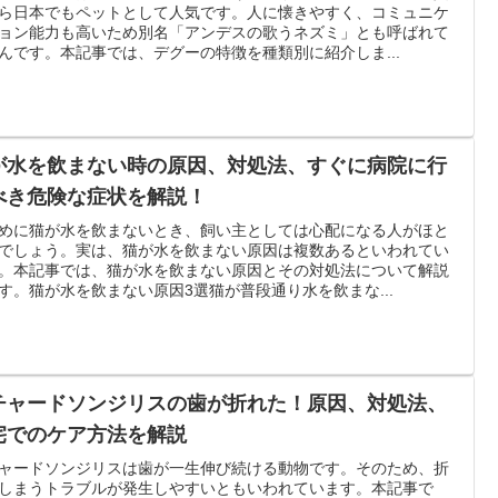
ら日本でもペットとして人気です。人に懐きやすく、コミュニケ
ョン能力も高いため別名「アンデスの歌うネズミ」とも呼ばれて
んです。本記事では、デグーの特徴を種類別に紹介しま...
が水を飲まない時の原因、対処法、すぐに病院に行
べき危険な症状を解説！
めに猫が水を飲まないとき、飼い主としては心配になる人がほと
でしょう。実は、猫が水を飲まない原因は複数あるといわれてい
。本記事では、猫が水を飲まない原因とその対処法について解説
す。猫が水を飲まない原因3選猫が普段通り水を飲まな...
チャードソンジリスの歯が折れた！原因、対処法、
宅でのケア方法を解説
ャードソンジリスは歯が一生伸び続ける動物です。そのため、折
しまうトラブルが発生しやすいともいわれています。本記事で