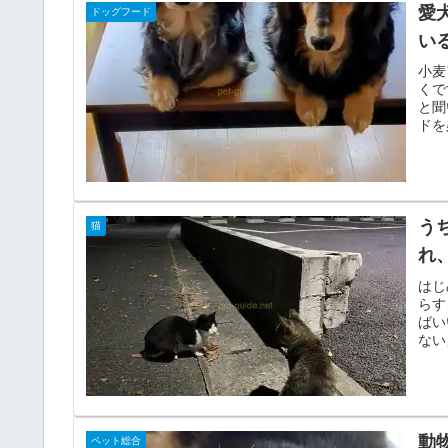
愛
ドッグフード
い
小麦
くで
と聞
ドを
う
猫
れ
はじ
らす
ばい
ない
動
ペット総合