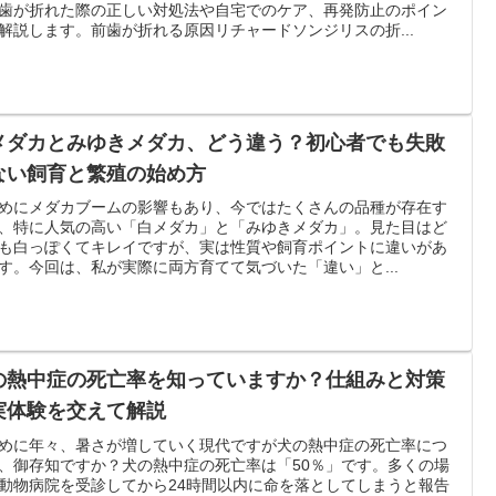
歯が折れた際の正しい対処法や自宅でのケア、再発防止のポイン
解説します。前歯が折れる原因リチャードソンジリスの折...
メダカとみゆきメダカ、どう違う？初心者でも失敗
ない飼育と繁殖の始め方
めにメダカブームの影響もあり、今ではたくさんの品種が存在す
、特に人気の高い「白メダカ」と「みゆきメダカ」。見た目はど
も白っぽくてキレイですが、実は性質や飼育ポイントに違いがあ
す。今回は、私が実際に両方育てて気づいた「違い」と...
の熱中症の死亡率を知っていますか？仕組みと対策
実体験を交えて解説
めに年々、暑さが増していく現代ですが犬の熱中症の死亡率につ
、御存知ですか？犬の熱中症の死亡率は「50％」です。多くの場
動物病院を受診してから24時間以内に命を落としてしまうと報告