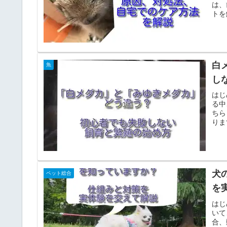
は、
トを
白
魚
し
はじ
る中
ちら
りま
犬
ペット総合
を
はじ
いて
合、