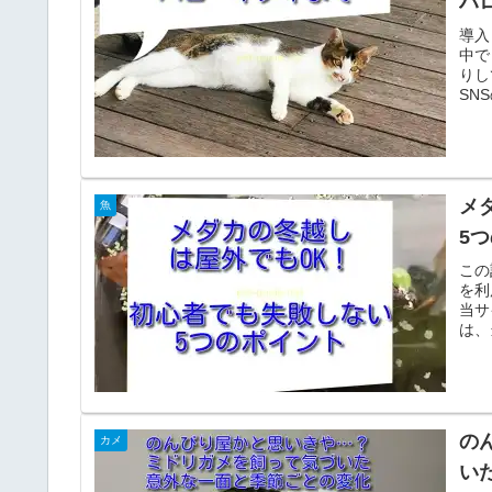
ハ
導入
中で
りし
SN
メ
魚
5
この
を利
当サ
は、
の
カメ
い