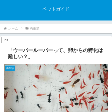
ペットガイド
ホーム
両生類
PR
「ウーパールーパーって、卵からの孵化は
難しい？」
両生類