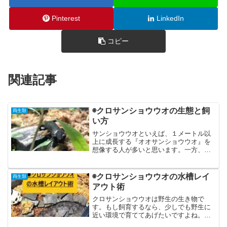
Pinterest
LinkedIn
コピー
関連記事
◉クロサンショウウオの生態と飼
両生類
い方
サンショウウオといえば、１メートル以
上に成長する『オオサンショウウオ』を
想像する人が多いと思います。一方、ク
ロサンショウウオは15センチ程の小さな
体で、とても愛らしい表情を見せてくれ
る生き物です。そんなクロサンショウウ
◉クロサンショウウオの水槽レイ
両生類
オについて、生態と飼い...
アウト術
クロサンショウウオは野生の生き物で
す。もし飼育するなら、少しでも野生に
近い環境で育ててあげたいですよね。こ
の記事ではクロサンショウウオが快適に