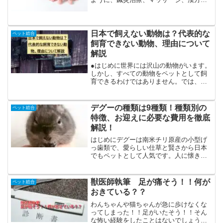
薬膳など、中医学やホリスティックケア
を行うようになってきています。中で
も、温灸は、自宅で簡単にできることで
すので、是非、愛犬・愛猫に...
日本で飼えない動物は？代表的な
ペット総合
飼育できない動物、理由について
解説
●はじめに世界には沢山の動物がいます。
しかし、すべての動物をペットとして飼
育できるわけではありません。では、日
本で飼育できる動物・できない動物その
区別はなんでしょうか。何故飼育するこ
とができないのか、また、代表的な日本
デグーの種類は9種類！種類別の
ペット総合
で飼育できない動物につ...
特徴、お迎えに必要な費用を徹底
解説！
はじめにデグーは南米チリ原産の小型げ
っ歯類で、愛らしい仕草と賢さから日本
でもペットとして人気です。人に懐きや
すく、コミュニケーション能力も高いた
め別名「アンデスの歌うネズミ」とも呼
ばれているんです。本記事では、デグー
獣医師執筆 足が痛そう！！何が
ペット総合
の特徴を種類別に紹介しま...
おきている？？
わんちゃんや猫ちゃんが急に歩けなくな
ってしまった！！足がいたそう！！そん
な怖い経験をしたことはないでしょう