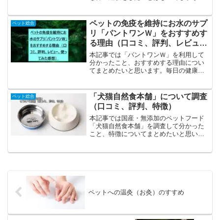
か。大切な家族の一員であればなおさら
心配になりますよね。そんな時どうした
らいいのでしょうか。それぞれの病気の
ペットの免疫を維持にお水のサプ
ペット総合
解説も踏まえお話します。ど...
リ「パントワンＷ」をおすすめす
る理由（口コミ、評判、レビュ
ー、使ってみた感想）
本記事では「パントワンＷ」を利用して
分かったこと、おすすめする理由につい
てまとめたいと思います。毎日の健康を
飼い主として応援したい健康を維持して
長生きしてほしい涙やけ、目ヤニをケア
してあげたい毛並みをよくしてあげたい
「犬猫自然食本舗」について調査
ペット総合
ミネラル成分の調整で尿結...
（口コミ、評判、特徴）
本記事では国産・無添加のペットフード
「犬猫自然食本舗」を調査して分かった
こと、特徴についてまとめたいと思いま
す。相性があるので万人向けではありま
せんがそれでも豊富なラインナップのお
試しセットがあるのでかなりためしやす
いのが魅力です。「犬猫自...
ペットへの温灸（お灸）のすすめ