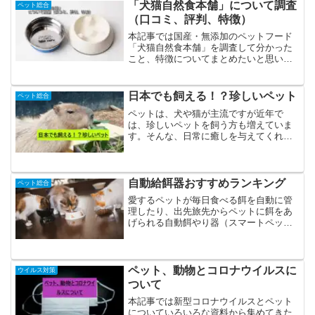
「犬猫自然食本舗」について調査
ペット総合
（口コミ、評判、特徴）
本記事では国産・無添加のペットフード
「犬猫自然食本舗」を調査して分かった
こと、特徴についてまとめたいと思いま
す。相性があるので万人向けではありま
せんがそれでも豊富なラインナップのお
試しセットがあるのでかなりためしやす
日本でも飼える！？珍しいペット
ペット総合
いのが魅力です。「犬猫自...
ペットは、犬や猫が主流ですが近年で
は、珍しいペットを飼う方も増えていま
す。そんな、日常に癒しを与えてくれる
ペット。実はこんな動物も飼えるの！？
と驚く動物もたくさんいます。そんな、
日本で飼うことのできるペットをご紹介
していきます。●ミーヤキャ...
自動給餌器おすすめランキング
ペット総合
愛するペットが毎日食べる餌を自動に管
理したり、出先旅先からペットに餌をあ
げられる自動餌やり器（スマートペット
フィーダー）のおすすめ商品をランキン
グ形式でご紹介します。「高級でも高品
質なものを」という方から「値段は安い
ほうがいい」という方まで...
ペット、動物とコロナウイルスに
ウイルス対策
ついて
本記事では新型コロナウイルスとペット
についていろいろな資料から集めてきた