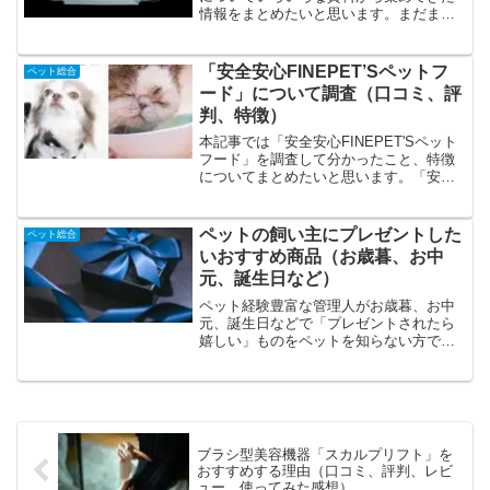
情報をまとめたいと思います。まだまだ
未知の部分が多くあり確定的な情報は少
ないのですが、情報が増え次第、更新し
ていく予定です。政府機関や海外の研究
「安全安心FINEPET’Sペットフ
ペット総合
まで幅広く扱っています。...
ード」について調査（口コミ、評
判、特徴）
本記事では「安全安心FINEPET'Sペット
フード」を調査して分かったこと、特徴
についてまとめたいと思います。「安全
安心FINEPET'Sペットフード」の特徴、
特色の特徴は人が食べられる品質、高い
消化吸収率、お得な定期便、高い評価、
ペットの飼い主にプレゼントした
ペット総合
口コミ順...
いおすすめ商品（お歳暮、お中
元、誕生日など）
ペット経験豊富な管理人がお歳暮、お中
元、誕生日などで「プレゼントされたら
嬉しい」ものをペットを知らない方でも
分かるようにご紹介します。気になる商
品があったら、日頃の感謝を込めて是
非、プレゼントしてください。定番はペ
ットの高級フード一番のおす...
ブラシ型美容機器「スカルプリフト」を
おすすめする理由（口コミ、評判、レビ
ュー、使ってみた感想）