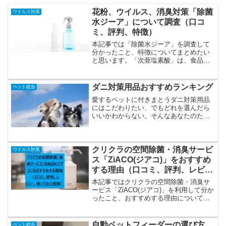
花粉、ウイルス、消臭対策「除菌
ウイルス対策
水ジーア」について調査（口コ
ミ、評判、特徴）
本記事では「除菌水ジーア」を調査して
分かったこと、特徴についてまとめたい
と思います。「次亜塩素酸」は、食品衛
生法により「食品添加物」と指定され、
食品、医療などの分野で長らく消毒に利
用されてきたので安心です。アルコール
ダニ対策用品おすすめランキング
ペット総合
消毒は肌が荒れるから避け...
愛するペットに付きまとうダニ対策用品
にはこだわりたい、でもどれを選んだら
いいかわからない。そんなあなたのため
に管理人がおすすめのダニ対策用品をご
紹介します。「高級でも高品質なもの
を」という方から「値段は安いほうがい
い」という方まで満足できる...
クリクラの空間除菌・消臭サービ
ウイルス対策
ス「ZiACO(ジアコ)」をおすすめ
する理由（口コミ、評判、レビュ
ー、使ってみた感想）
本記事ではクリクラの空間除菌・消臭サ
ービス「ZiACO(ジアコ)」を利用して分か
ったこと、おすすめする理由についてま
とめたいと思います。「２０２１年最
新」おすすめの次亜塩素酸「新型コロナ
ウイルス」「ZiACO(ジアコ)」のおすすめ
自動ペットフィーダーの選び方
ペット総合