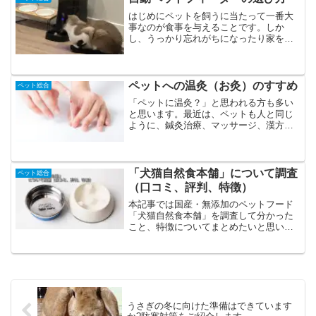
ポイントの...
はじめにペットを飼うに当たって一番大
事なのが食事を与えることです。しか
し、うっかり忘れがちになったり家をあ
けることにより、難しくなってしまいが
ちなケースがあります。そこで、今回は
便利グッズの一つとしてこの記事では
「自動ペットフィーダー」のご...
ペットへの温灸（お灸）のすすめ
ペット総合
「ペットに温灸？」と思われる方も多い
と思います。最近は、ペットも人と同じ
ように、鍼灸治療、マッサージ、漢方、
薬膳など、中医学やホリスティックケア
を行うようになってきています。中で
も、温灸は、自宅で簡単にできることで
すので、是非、愛犬・愛猫に...
「犬猫自然食本舗」について調査
ペット総合
（口コミ、評判、特徴）
本記事では国産・無添加のペットフード
「犬猫自然食本舗」を調査して分かった
こと、特徴についてまとめたいと思いま
す。相性があるので万人向けではありま
せんがそれでも豊富なラインナップのお
試しセットがあるのでかなりためしやす
いのが魅力です。「犬猫自...
うさぎの冬に向けた準備はできています