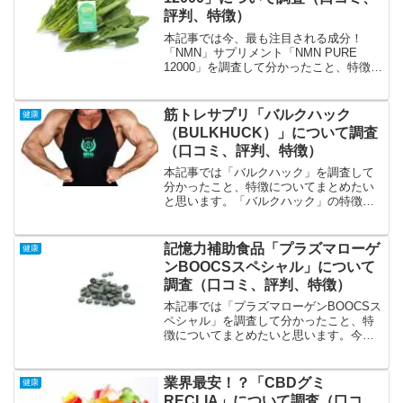
評判、特徴）
本記事では今、最も注目される成分！
「NMN」サプリメント「NMN PURE
12000」を調査して分かったこと、特徴に
ついてまとめたいと思います。「NMN
PURE 12000」の特徴、特色の特徴は
NMNを99.9％配合、コスパも良好、専
筋トレサプリ「バルクハック
健康
門...
（BULKHUCK）」について調査
（口コミ、評判、特徴）
本記事では「バルクハック」を調査して
分かったこと、特徴についてまとめたい
と思います。「バルクハック」の特徴、
特色の特徴は業界最大級の
HMBCa2,200mg配合、豊富なサポート成
分、お得な定期コース、高い評価、口コ
記憶力補助食品「プラズマローゲ
健康
ミ順に解説します。業界最大...
ンBOOCSスペシャル」について
調査（口コミ、評判、特徴）
本記事では「プラズマローゲンBOOCSス
ペシャル」を調査して分かったこと、特
徴についてまとめたいと思います。今ま
でできた事がうまくできない。年齢を重
ねて、元気、やる気が出なくなった。ぼ
んやりする事が多くなった。という方に
業界最安！？「CBDグミ
健康
人気のようです。「プ...
RECLIA」について調査（口コ