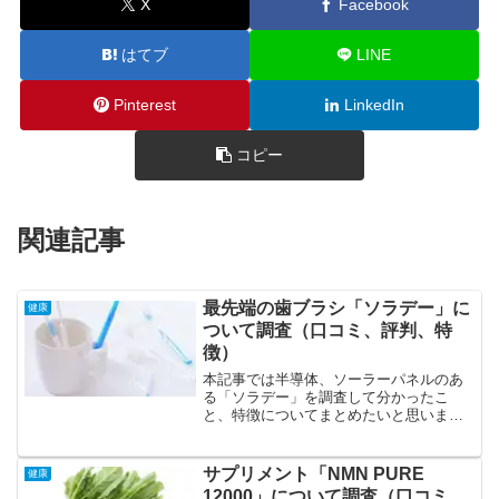
X
Facebook
はてブ
LINE
Pinterest
LinkedIn
コピー
関連記事
最先端の歯ブラシ「ソラデー」に
健康
ついて調査（口コミ、評判、特
徴）
本記事では半導体、ソーラーパネルのあ
る「ソラデー」を調査して分かったこ
と、特徴についてまとめたいと思いま
す。「ソラデー」の特徴、特色の特徴は
科学的にアプローチ、豊富なラインナッ
プ、世界12の国と地域で特許を取得済
サプリメント「NMN PURE
健康
み、高い評価、口コミ順に解説...
12000」について調査（口コミ、