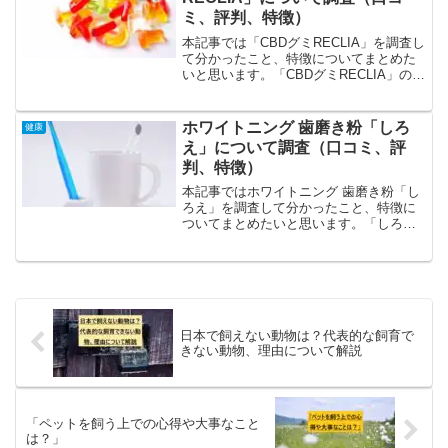
ミ、評判、特徴）
本記事では「CBDグミRECLIA」を調査し
て分かったこと、特徴についてまとめた
いと思います。「CBDグミRECLIA」の特
徴、特色の特徴はCBDを配合、リーズナ
ブルな価格で続けやすい、安心の品質の
高さ、高い評価、口コミ順に解説しま
ホワイトニング 歯磨き粉「しろ
健康
す。CB...
え」について調査（口コミ、評
判、特徴）
本記事ではホワイトニング 歯磨き粉「し
ろえ」を調査して分かったこと、特徴に
ついてまとめたいと思います。「しろ
え」の特徴、特色の特徴は「白い歯」、
「健康な歯」、歯に優しい、高い評価、
口コミ順に解説します。「白い歯」歯の
黄ばみは時間とともに落と...
日本で飼えない動物は？代表的な飼育で
きない動物、理由について解説
「ペットを飼う上での心得や大事なこと
は？」