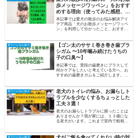
歩メッセージワッペン」をおすす
めする理由（使ってみた感想、レ
ビュー、口コミ）
本記事では愛犬の散歩のお悩み解決アイ
デア商品「犬のお散歩メッセージワッペ
ン」を利用して分かったこと、おすすめ
する理由についてまとめたいと思いま
す。若干高額ですが、しっかりしたアイ
テムなのでおすすめです。デリケートな
【ゴン太のササミ巻き巻き歯ブラ
愛犬のお悩み解決
愛犬を「無断で、勝手に触ら...
シガム 〜10年噛み続けたうちの
子の口臭〜】
本記事では、普段の歯磨きにプラスして
何かケアをしたいと考えている方へ、お
すすめの歯磨きガムをご紹介します。実
際に10年、与え続けた経験をもとに感じ
たメリット・デメリットについても正直
にお伝えします。口臭によるリスク犬の
老犬のトイレの悩み、お漏らしト
愛犬のお悩み解決
口臭は単なる臭いの問題...
ラブルを少なくするちょっとした
工夫３選！
老犬のお漏らしトラブルに困ったことは
ありませんか？我が家には、１３歳にな
る老犬がいます。これまで室内で粗相を
することはほとんどありませんでした
が、最近では徐々に増えてきたように感
じます。今回は、愛犬に負担をかけず飼
犬がご飯を食べてくれない時の対
愛犬のお悩み解決