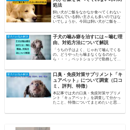
い主ができるサポートを３選...
処法
飼い犬がご飯をなかなか食べてくれない
と悩んでいる飼い主さんも多いのではな
いでしょうか。今回は飼い犬がご飯を食
べない原因とその対策をご紹介します。
【愛犬の食欲が落ちてしまった際の対処
法】、ドッグフードおすすめランキング
子犬の噛み癖を治すには～噛む理
愛犬のお悩み解決
「口コミ良好」1.ストレ...
由、対処方法について解説
「うちの子はよく、じゃれて嚙んでくる
の。どうやったら噛まなくなるのかし
ら・・・」ペットショップで勤務してい
たころは、よくそのような質問を受けて
きました。諦めなくて大丈夫です、噛み
癖はまだ治せます。元わんちゃん専門店
口臭・免疫対策サプリメント「キ
愛犬のお悩み解決
で躾を行っていた方法をご紹...
ュアペット」について調査（口コ
ミ、評判、特徴）
本記事では犬の口臭・免疫対策サプリメ
ント「キュアペット」を調査して分かっ
たこと、特徴についてまとめたいと思い
ます。いつものフードにかけるだけなの
で非常に楽に続けられるのが魅力です。
口臭、臭いが気になる食欲が落ちてい
る、抜け毛が多い、毛艶が悪...