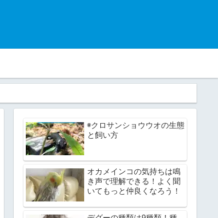
◉クロサンショウウオの生態
と飼い方
オカメインコの気持ちは鳴
き声で理解できる！よく聞
いてもっと仲良くなろう！
デグーの種類は9種類！種