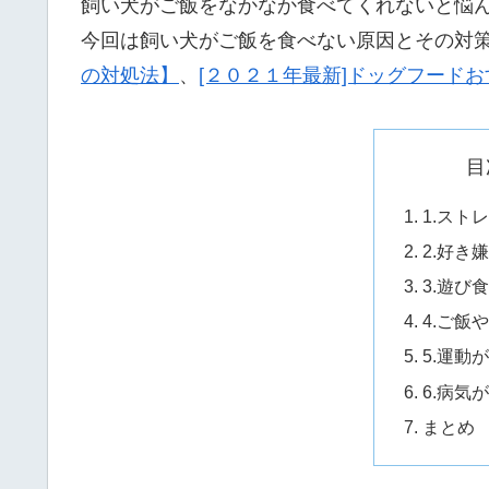
飼い犬がご飯をなかなか食べてくれないと悩
今回は飼い犬がご飯を食べない原因とその対
の対処法】
、
[２０２１年最新]ドッグフード
目
1.スト
2.好き
3.遊び
4.ご飯
5.運動
6.病気
まとめ