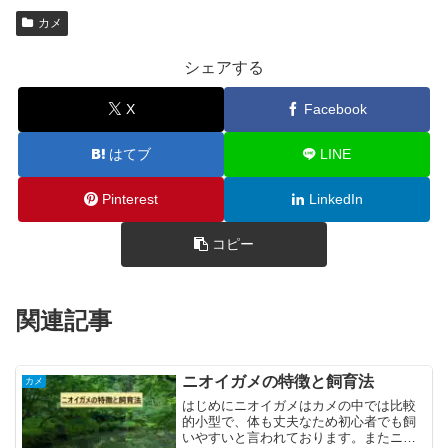
カメ
シェアする
X
Facebook
はてブ
LINE
Pinterest
LinkedIn
コピー
関連記事
ニオイガメの特徴と飼育法
カメ
はじめにニオイガメはカメの中では比較
的小型で、体も丈夫なため初心者でも飼
いやすいと言われております。またニオ