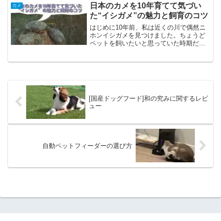
いずっと大きさは変わ...
日本のカメを10年育てて気づい
カメ
た“イシガメ”の魅力と飼育のコツ
はじめに10年前、私は近くの川で偶然ニ
ホンイシガメを見つけました。ちょうど
ペットを飼いたいと思っていた時期だっ
たので、保護して育てることに。それか
ら10年、イシガメは私にとってかけがえ
のない存在になりました。今回は、長年
イシガメと過ごして気...
[国産ドッグフード]和の究みに関するレビ
ュー
自動ペットフィーダーの選び方