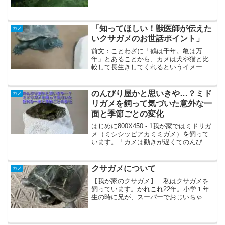
イガメという名前から臭いと思われがち
ですが、実はそうでもありません。腹部
に臭腺を持っており、身を守る際に悪臭
を放つことがこの名の由来...
「知ってほしい！獣医師が伝えた
カメ
いクサガメのお世話ポイント」
前文：ことわざに「鶴は千年。亀は万
年」とあることから、カメは犬や猫と比
較して長生きしてくれるというイメージ
があるかと思いますが、それはあくまで
も犬や猫と同様に適切にお世話をすれ
ば、の話です。昨今のエキゾチックブー
のんびり屋かと思いきや…？ミド
カメ
ムから安易にカメの飼育を始め...
リガメを飼って気づいた意外な一
面と季節ごとの変化
はじめに800X450 - 1我が家ではミドリガ
メ（ミシシッピアカミミガメ）を飼って
います。「カメは動きが遅くてのんびり
している」というイメージがありません
か？私もそう思っていました。しかし、
一緒に暮らしてみると印象が変わりまし
クサガメについて
カメ
た。この記事...
【我が家のクサガメ】 私はクサガメを
飼っています。かれこれ22年。小学１年
生の時に兄が、スーパーでおじいちゃん
におねだりし、飼ってもらったカメで
す。はじめは直径5センチほどだった子
が、今では20センチあります。20年ぐら