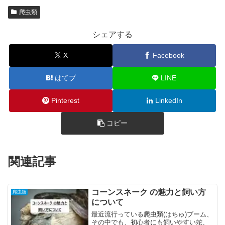
爬虫類
シェアする
X
Facebook
はてブ
LINE
Pinterest
LinkedIn
コピー
関連記事
コーンスネーク の魅力と飼い方
爬虫類
について
最近流行っている爬虫類(はちゅ)ブーム、
その中でも、初心者にも飼いやすい蛇、