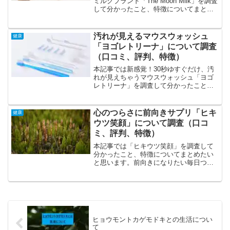
ミルクブランド「The Moon Milk」を調査
して分かったこと、特徴についてまとめ
たいと思います。睡眠が浅い朝起きるの
がつらいなかなか寝付けない夜中に目が
覚めてしまう子育てされていて睡眠時間
汚れが見えるマウスウォッシュ
健康
が取れな...
「ヨゴレトリーナ」について調査
（口コミ、評判、特徴）
本記事では新感覚！30秒ゆすぐだけ、汚
れが見えちゃうマウスウォッシュ「ヨゴ
レトリーナ」を調査して分かったこと、
特徴についてまとめたいと思います。
「ヨゴレトリーナ」の特徴、特色の特徴
は臭いの元を目に見える形で排出、歯ブ
心のつらさに前向きサプリ「ヒキ
健康
ラシでは届かない細部へし...
ウツ笑顔」について調査（口コ
ミ、評判、特徴）
本記事では「ヒキウツ笑顔」を調査して
分かったこと、特徴についてまとめたい
と思います。前向きになりたい毎日つら
い気持ちで落ち込んでいる暗闇から抜け
出したい家から出たい人と堂々と話した
いひきこもり、不登校、休職で悩んでい
るひきこもり、不登校を抜...
ヒョウモントカゲモドキとの生活につい
て