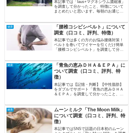
本記事では「laus+マグネシウム濃縮液」
を調査して分かったこと、特徴について
まとめたいと思います。毎朝のお通じ
（便秘）に悩んでいるダイエット、美容
に関心のある毎朝寝起きの悪い年齢を重
ねるにつれ身体の動きが気になってきた
「腰椎コシビシベルト」について
健康
といった方から注目を...
調査（口コミ、評判、特徴）
本記事では多くの方のお悩み腰痛対策！
ベルトを巻いてワイヤーを引くだけ簡単
「腰椎コシビシベルト」を調査して分か
ったこと、特徴についてまとめたいと思
います。「腰椎コシビシベルト」の特
徴、特色の特徴は蒸れにくい構造、ぴっ
「青魚の恵みＤＨＡ＆ＥＰＡ」に
健康
たりとフィット、「FDAア...
ついて調査（口コミ、評判、特
徴）
本記事では【記憶・判断】【中性脂肪】
をダブルでサポート「青魚の恵みＤＨＡ
＆ＥＰＡ」を調査して分かったこと、特
徴についてまとめたいと思います。「青
魚の恵みＤＨＡ＆ＥＰＡ」の特徴、特色
の特徴はオメガ3系脂肪酸（DHAとEPA)
ムーンミルク「The Moon Milk」
健康
が520mg、2つ...
について調査（口コミ、評判、特
徴）
本記事ではSNSで話題の日本初のムーン