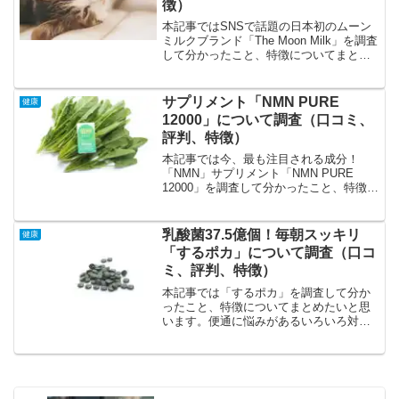
徴）
本記事ではSNSで話題の日本初のムーン
ミルクブランド「The Moon Milk」を調査
して分かったこと、特徴についてまとめ
たいと思います。睡眠が浅い朝起きるの
がつらいなかなか寝付けない夜中に目が
覚めてしまう子育てされていて睡眠時間
サプリメント「NMN PURE
健康
が取れな...
12000」について調査（口コミ、
評判、特徴）
本記事では今、最も注目される成分！
「NMN」サプリメント「NMN PURE
12000」を調査して分かったこと、特徴に
ついてまとめたいと思います。「NMN
PURE 12000」の特徴、特色の特徴は
NMNを99.9％配合、コスパも良好、専
乳酸菌37.5億個！毎朝スッキリ
健康
門...
「するポカ」について調査（口コ
ミ、評判、特徴）
本記事では「するポカ」を調査して分か
ったこと、特徴についてまとめたいと思
います。便通に悩みがあるいろいろ対策
しても上手くいかない冷え症・生理痛・
更年期などが辛い肌のくすみ、目のクマ
などが気になるという方に人気のようで
す。「するポカ」の特徴、...