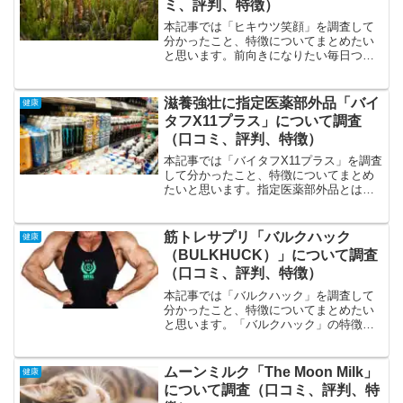
ミ、評判、特徴）
本記事では「ヒキウツ笑顔」を調査して
分かったこと、特徴についてまとめたい
と思います。前向きになりたい毎日つら
い気持ちで落ち込んでいる暗闇から抜け
出したい家から出たい人と堂々と話した
いひきこもり、不登校、休職で悩んでい
滋養強壮に指定医薬部外品「バイ
健康
るひきこもり、不登校を抜...
タフX11プラス」について調査
（口コミ、評判、特徴）
本記事では「バイタフX11プラス」を調査
して分かったこと、特徴についてまとめ
たいと思います。指定医薬部外品とは：
もともとは医薬品として販売されていた
ものが、 薬事法改正による規制緩和によ
って医薬部外品へと以降した品目。残業
筋トレサプリ「バルクハック
健康
がしんどく感じるよ...
（BULKHUCK）」について調査
（口コミ、評判、特徴）
本記事では「バルクハック」を調査して
分かったこと、特徴についてまとめたい
と思います。「バルクハック」の特徴、
特色の特徴は業界最大級の
HMBCa2,200mg配合、豊富なサポート成
分、お得な定期コース、高い評価、口コ
ムーンミルク「The Moon Milk」
健康
ミ順に解説します。業界最大...
について調査（口コミ、評判、特