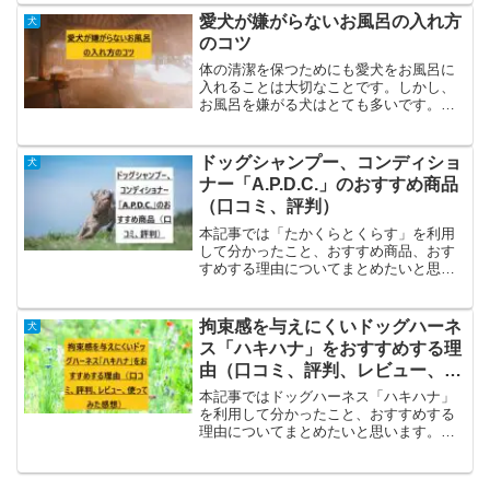
てみると、とても便利なものであること
愛犬が嫌がらないお風呂の入れ方
犬
がわかりました。今回は、ペ...
のコツ
体の清潔を保つためにも愛犬をお風呂に
入れることは大切なことです。しかし、
お風呂を嫌がる犬はとても多いです。今
回は、愛犬が嫌がらずにお風呂に入れる
ようなコツをご紹介します。1.普段から
体を触らせてもらえるようにするお風呂
ドッグシャンプー、コンディショ
犬
以前の問題で、体を飼い...
ナー「A.P.D.C.」のおすすめ商品
（口コミ、評判）
本記事では「たかくらとくらす」を利用
して分かったこと、おすすめ商品、おす
すめする理由についてまとめたいと思い
ます。A.P.D.C.はドッグアロマでも有名
な「たかくらとくらす」で購入できま
す。A.P.D.C.は愛犬・愛猫を愛する飼い
拘束感を与えにくいドッグハーネ
犬
主の目線で...
ス「ハキハナ」をおすすめする理
由（口コミ、評判、レビュー、使
ってみた感想）
本記事ではドッグハーネス「ハキハナ」
を利用して分かったこと、おすすめする
理由についてまとめたいと思います。犬
に必要な１日の散歩量は？ドッグハーネ
スとは犬の体に装着する胴輪のことで首
輪と違い、散歩中に首や気管を圧迫せ