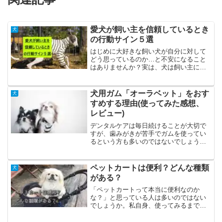
愛犬が飼い主を信頼しているとき
犬
の行動サイン５選
はじめに大好きな飼い犬が自分に対して
どう思っているのか…と不安になること
はありませんか？実は、犬は飼い主に信
頼を寄せている時に取る行動がいくつか
あるのです。今回は、そんな飼い主への
信頼を表す犬の行動パターンをいくつか
犬用ガム「オーラベット」をおす
犬
紹介していきます。1.顔...
すめする理由(使ってみた感想、
レビュー)
デンタルケアは毎日続けることが大切で
すが、歯みがきが苦手でガムを使ってい
るという方も多いのではないでしょう
か？ところが、ガムによってはあっとい
う間に食べてしまって効果が実感できな
かったり、硬すぎて歯が折れてしまった
ペットカートは便利？どんな種類
犬
りすることも。今までなかな...
がある？
「ペットカートって本当に便利なのか
な？」と思っている人は多いのではない
でしょうか。私自身、使ってみるまでは
「贅沢品なのでは？」「抱っこで十分」
と考えていました。しかし、実際に買っ