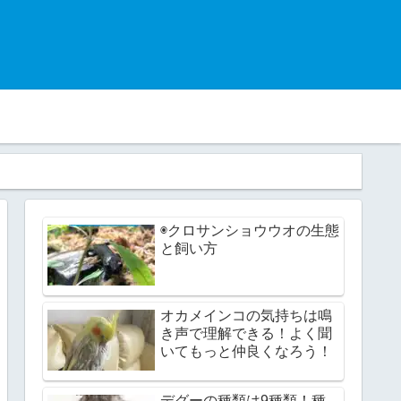
◉クロサンショウウオの生態
と飼い方
オカメインコの気持ちは鳴
き声で理解できる！よく聞
いてもっと仲良くなろう！
デグーの種類は9種類！種