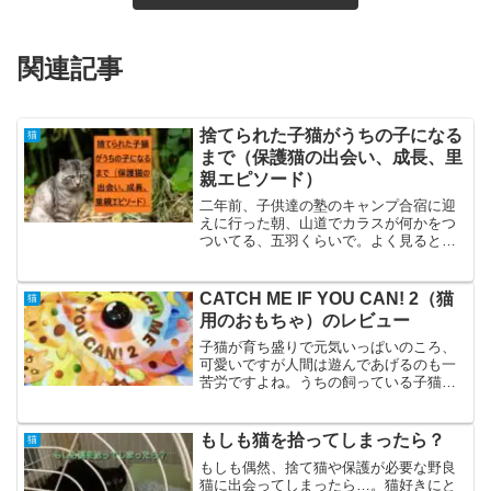
関連記事
捨てられた子猫がうちの子になる
猫
まで（保護猫の出会い、成長、里
親エピソード）
二年前、子供達の塾のキャンプ合宿に迎
えに行った朝、山道でカラスが何かをつ
ついてる、五羽くらいで。よく見ると小
さい黒いものを順番につついてる。ゴミ
ではないとすぐわかり、車でそばを通り
カラスを追っ払った。よく見ると白黒の
CATCH ME IF YOU CAN! 2（猫
猫
子猫。左目が開いてなくて...
用のおもちゃ）のレビュー
子猫が育ち盛りで元気いっぱいのころ、
可愛いですが人間は遊んであげるのも一
苦労ですよね。うちの飼っている子猫４
ヶ月の子猫も遊んで遊んでが凄く、デス
クワークができなくて大苦労。そんな
折、かねてから「猫を飼ったら飼ってあ
もしも猫を拾ってしまったら？
猫
げたい」と思っていたyou...
もしも偶然、捨て猫や保護が必要な野良
猫に出会ってしまったら…。猫好きにと