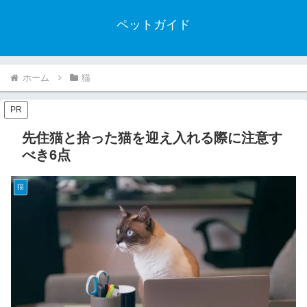
ペットガイド
ホーム
猫
PR
先住猫と拾った猫を迎え入れる際に注意す
べき6点
猫