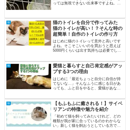
っては無視できない出来事ですよね。い
ざそういった場面に遭遇した時にどうす
ればよいのか、この記事で解説していき
ます。保護しようとする前にまず保護し
ようとする前に、保護した...
猫のトイレを自分で作ってみた
猫
猫のトイレが高い！？そんな時の
超簡単！自作のトイレの作り方
はじめに猫のトイレって意外と高いです
よね。そこそこいいのを買おうと思えば
5000円くらいは出す気持ちは必要でしょ
うし、安いのでも1000円は出さないとい
けません。しかし、その1000円くらいの
トイレなら自作でできちゃうんです。人
愛猫と暮らすと自己肯定感がアッ
猫
によってはタ...
プする3つの理由
はじめに「最近ちょっと自分に自信が持
てないな…」そんなふうに感じる日があ
っても、ふと目をやると、愛猫があなた
をじっと見つめていたり、そっと隣に寄
り添ってくれていたりしませんか？実
は、猫と暮らすことは“心の安定”や“自己
【もふもふに癒される！】サイベ
猫
肯定感の向上”につなが...
リアンの特徴や魅力を紹介
「初めて猫を飼ってみたいけれど、どの
種類が我が家に合っているのかわからな
い」新しく猫を飼おうとしている方で、