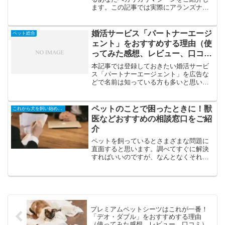
ます。この記事では実際にアランズナチ
ュラルを使って分かったメリットや感想
をまとめたいと思います。カリカリマシ
ーンを使ったきっかけわが家では、5歳の
婚活サービス「パートナーエージ
ペット総合
猫が2匹おり、カリカリ...
ェント」をおすすめする理由（使
ってみた感想、レビュー、口コ
ミ）
本記事では登録しておきたい婚活サービ
ス「パートナーエージェント」を広告な
どで名前は知っている方も多いと思いま
すが、利用して分かったこと、おすすめ
する理由についてまとめたいと思いま
す。「２０２１年最新」ペットの飼い主
ペットのことで困ったときに！獣
これから犬を飼い始める方に
の婚活サイト、結婚相談所お...
医などおすすめの相談窓口をご紹
介
ペットを飼っているとさまざまな問題に
直面すると思います。調べてすぐに解決
すればいいのですが、なんとなくそれで
も不安だったり、調べても解決しないこ
ともしばしばあるでしょう。そんなとき
に相談できる相手がいると心強いですよ
ね。この記事では困ったと...
プレミアムペットシーツはこれが一番！
「デオ・ダブル」をおすすめする理由
（使ってみた感想、レビュー、口コミ）