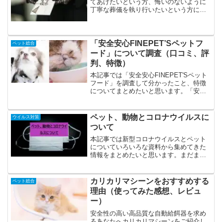
てあげたいという方、悔いのないように
丁寧な葬儀を執り行いたいという方に
「ペット葬儀110番」をご案内したいと思
います。（公式サイトはこちら ）悔いの
ないように丁寧に見送りをすることでペ
ットロスと呼ばれるペ...
「安全安心FINEPET’Sペットフ
ペット総合
ード」について調査（口コミ、評
判、特徴）
本記事では「安全安心FINEPET'Sペット
フード」を調査して分かったこと、特徴
についてまとめたいと思います。「安全
安心FINEPET'Sペットフード」の特徴、
特色の特徴は人が食べられる品質、高い
消化吸収率、お得な定期便、高い評価、
ペット、動物とコロナウイルスに
ウイルス対策
口コミ順...
ついて
本記事では新型コロナウイルスとペット
についていろいろな資料から集めてきた
情報をまとめたいと思います。まだまだ
未知の部分が多くあり確定的な情報は少
ないのですが、情報が増え次第、更新し
ていく予定です。政府機関や海外の研究
カリカリマシーンをおすすめする
ペット総合
まで幅広く扱っています。...
理由（使ってみた感想、レビュ
ー）
安全性の高い高品質な自動給餌器を求め
るあなたへカリカリマシーンをご紹介し