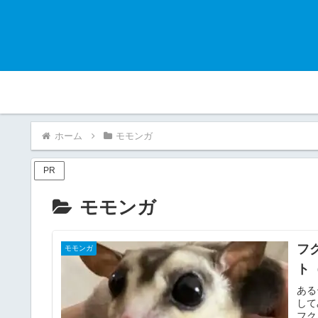
ホーム
モモンガ
PR
モモンガ
フ
モモンガ
ト
ある
して
フク