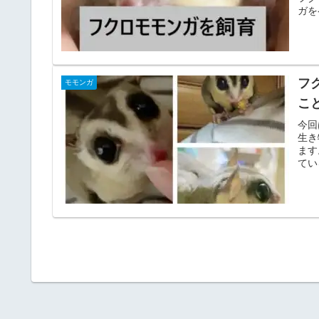
ガを
フ
モモンガ
こ
今回
生き
ます
てい