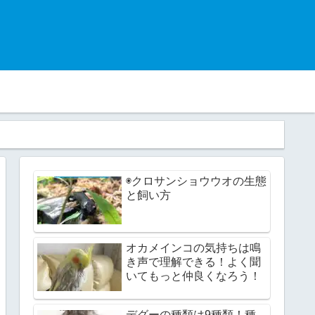
◉クロサンショウウオの生態
と飼い方
オカメインコの気持ちは鳴
き声で理解できる！よく聞
いてもっと仲良くなろう！
デグーの種類は9種類！種