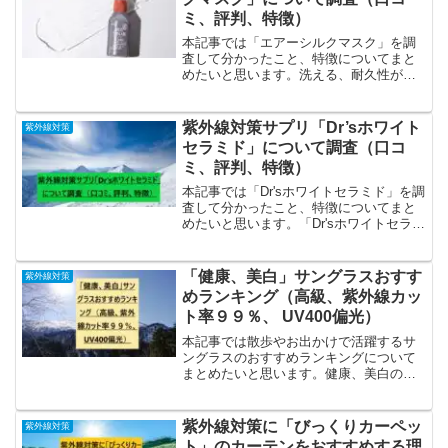
ミ、評判、特徴）
本記事では「エアーシルクマスク」を調
査して分かったこと、特徴についてまと
めたいと思います。洗える、耐久性があ
る紫外線対策できるマスクとして人気を
集めている模様。「エアーシルクマス
ク」の特徴、特色の特徴は紫外線カッ
紫外線対策サプリ「Dr’sホワイト
紫外線対策
ト、フィットしやすい、蒸れに...
セラミド」について調査（口コ
ミ、評判、特徴）
本記事では「Dr'sホワイトセラミド」を調
査して分かったこと、特徴についてまと
めたいと思います。「Dr'sホワイトセラミ
ド」の特徴、特色の特徴は新成分「ブラ
イトニングパイン」配合、サポート成分
配合、お得な定期コース、高い評価、口
「健康、美白」サングラスおすす
紫外線対策
コミ順に解説...
めランキング（高級、紫外線カッ
ト率９９％、 UV400偏光）
本記事では散歩やお出かけで活躍するサ
ングラスのおすすめランキングについて
まとめたいと思います。健康、美白の視
点で見るサングラスの重要性について紫
外線が目にダメージを及ぼすことは周知
の事実ですが、美容面においてもダメー
紫外線対策に「びっくりカーペッ
紫外線対策
ジを与えることはあまり知...
ト」のカーテンをおすすめする理