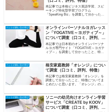
（口コミ、評判、特徴）
本記事では本格ビジネス英語学習、スピ
ーキング特化型学習プログラム
「SpeaKing Biz」を調査して分かったこ
と、特徴についてまとめたいと思いま
す。ビジネス関係者実践的なビジネス英
語を学びたい英語力：中級～上級者
オンラインパーソナルヨガレッス
ペットの飼い主の学び
（TOEIC600点以上）...
ン「YOGATIVE～ヨガティブ～」
について調査（口コミ、評判、特
徴）
本記事では日本初のオンラインパーソナ
ルヨガ専門サイト「YOGATIVE～ヨガテ
ィブ～」を調査して分かったこと、特徴
についてまとめたいと思います。飽きっ
ぽく一人では継続してヨガやエクササイ
ズができなかった仕事・家事・育児に忙
格安家庭教師「オレンジ」につい
ペットの飼い主の学び
しい昔の体型を取り...
て調査（口コミ、評判、特徴）
本記事では格安家庭教師「オレンジ」を
調査して分かったこと、特徴についてま
とめたいと思います。「オレンジ」の特
徴、特色の特徴は安心の回数制＆後払い
制、マンツーマン指導、きょうだい２人
目０円、高い評価、口コミ順に解説しま
ソニーの幼児向けオンライン学習
ペットの飼い主の学び
す。安心の回数制＆後払い...
サービス「CREATE by KOOV」
について調査（口コミ、評判、特