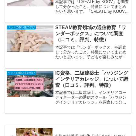
徴、レビュー）
本記事では「CREATE by KOOV」を調査
して分かったこと、特徴についてまとめ
たいと思います。「CREATE by KOOV」
とは、月2回配信されるコンテンツに沿っ
てロボット・プログラミング学習キット
「KOOV」を使って学ぶ、知識やス...
STEAM教育領域の通信教育「ワ
ペットの飼い主の学び
ンダーボックス」について調査
（口コミ、評判、特徴）
本記事では「ワンダーボックス」を調査
して分かったこと、特徴についてまとめ
たいと思います。子どもが楽しみながら
取り組める、成長につながる習い事、教
材を探している幼児期、低学年から基礎
的な力をつけたいと思っているという方
IC資格、二級建築士「ハウジング
ペットの飼い主の学び
に人気の教材となっていま...
インテリアカレッジ」について調
査（口コミ、評判、特徴）
本記事では二級建築士、インテリアコー
ディネーターの通信スクール「ハウジン
グインテリアカレッジ」を調査して分か
ったこと、特徴についてまとめたいと思
います。「ハウジングインテリアカレッ
ジ」の特徴、特色の特徴はオリジナル教
材、丁寧な添削、親切なメ...