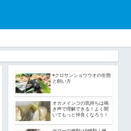
◉クロサンショウウオの生態
と飼い方
オカメインコの気持ちは鳴
き声で理解できる！よく聞
いてもっと仲良くなろう！
デグーの種類は9種類！種