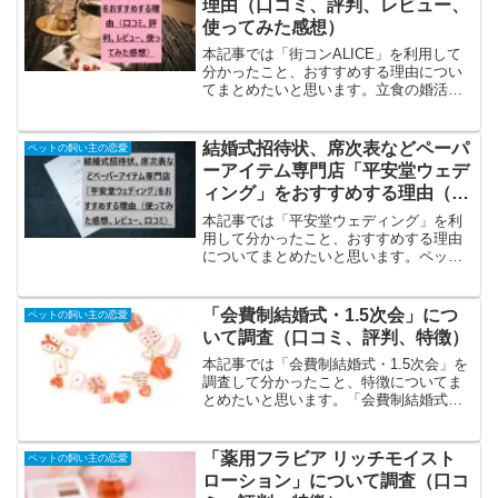
理由（口コミ、評判、レビュー、
使ってみた感想）
本記事では「街コンALICE」を利用して
分かったこと、おすすめする理由につい
てまとめたいと思います。立食の婚活パ
ーティーなどで自分から声をかけるのが
苦手アニメ、マンガなどの共通の趣味が
ある恋人を見つけたいという方におすす
結婚式招待状、席次表などペーパ
ペットの飼い主の恋愛
めです。「街コンAL...
ーアイテム専門店「平安堂ウェデ
ィング」をおすすめする理由（使
ってみた感想、レビュー、口コ
本記事では「平安堂ウェディング」を利
ミ）
用して分かったこと、おすすめする理由
についてまとめたいと思います。ペット
の飼い主の恋愛、婚活についてまとめ
「平安堂ウェディング」のおすすめポイ
ントのおすすめポイントは低額にペーパ
「会費制結婚式・1.5次会」につ
ペットの飼い主の恋愛
ーアイテムを用意できる、ペ...
いて調査（口コミ、評判、特徴）
本記事では「会費制結婚式・1.5次会」を
調査して分かったこと、特徴についてま
とめたいと思います。「会費制結婚式・
1.5次会」の特徴、特色の特徴は低額で利
用できる、全国２００会場以上が利用で
きる、打ち合わせも簡単に完了、高い評
「薬用フラビア リッチモイスト
ペットの飼い主の恋愛
価、口コミ順に解...
ローション」について調査（口コ