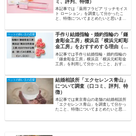
ミ、評判、特徴）
本記事では「薬用フラビア リッチモイス
ト ローション」を調査して分かったこ
と、特徴についてまとめたいと思いま
す。「薬用フラビア リッチモイスト ロー
ション」の特徴、特色の特徴はフラバン
ジェノール配合、充実のサポート成分、
手作り結婚指輪・婚約指輪の「鎌
ペットの飼い主の恋愛
安心の品質管理、高い...
倉彫金工房」横浜店「横浜元町彫
金工房」をおすすめする理由（使
ってみた感想、レビュー、口コ
本記事では手作り結婚指輪・婚約指輪の
ミ）
「鎌倉彫金工房」横浜店「横浜元町彫金
工房」を利用して分かったこと、おすす
めする理由についてまとめたいと思いま
す。ペアリング、結婚指輪おすすめ「口
コミ良好」「横浜元町彫金工房」のおす
結婚相談所「エクセレンス青山」
ペットの飼い主の恋愛
すめポイントのおすすめポ...
について調査（口コミ、評判、特
徴）
本記事では東京青山の老舗の結婚相談所
「エクセレンス青山」を調査して分かっ
たこと、特徴についてまとめたいと思い
ます。「エクセレンス青山」の特徴、特
色の特徴は総会員数は業界トップクラ
ス、トータルプロデュース、アフターフ
ォローサービスも充実、高い...