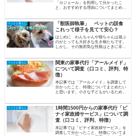
「カジェール」を利用して分かったこ
と、おすすめする理由についてまとめた
いと思います。「カジェール」のおすす
めポイントのおすすめポイントは厳選さ
れたスタッフ、幅広いプラン、使いやす
「獣医師執筆」 ペットの誤食
ペットと暮らし
いマイページ、高い評価、口...
これって様子を見てて安心？
はじめに わんちゃんや猫ちゃんは遊ぶ
のがとっても大好きな生き物たちです。
しかし、その無邪気な性格はときに非常
に危険な事態を招く場合があります。
特に年齢の若いわんちゃんや猫ちゃん
は、1歳前後の人間の赤ちゃんがいるよう
関東の家事代行「アールメイド」
ペットと暮らし
なものですから、なんでも...
について調査（口コミ、評判、特
徴）
本記事では「アールメイド」を調査して
分かったこと、特徴についてまとめたい
と思います。小さな子どもがいるため家
事と子育ての両立が大変高齢で家事のサ
ポートが必要共働き、副業で時間がない
という方に人気のようです。「アールメ
1時間1500円からの家事代行「ピ
ペットと暮らし
イド」の特徴、特色の特徴...
ナイ家政婦サービス」について調
査（口コミ、評判、特徴）
本記事では「ピナイ家政婦サービス」を
調査して分かったこと、特徴についてま