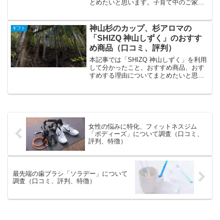
とめたいと思います。子育て中のご家庭
忙しい共働きご夫婦自分の時間を作りた
いという方に人気のようです。「ピナイ
家政婦サービス」の特徴、特色の特徴は
神山杉のカップ、杉アロマの
ギフト
フィリピンの世界水準の高...
「SHIZQ 神山しずく」のおすす
め商品（口コミ、評判）
本記事では「SHIZQ 神山しずく」を利用
して分かったこと、おすすめ商品、おす
すめする理由についてまとめたいと思い
ます。徳島県神山町の山を守るプロジェ
クトから生まれた商品でグッドデザイン
賞などの実績があります。優れた商品な
のでプレゼントとし...
女性の悩みに特化、フィットネスジム
「ボディーズ」について調査（口コミ、
評判、特徴）
最先端の歯ブラシ「ソラデー」について
調査（口コミ、評判、特徴）