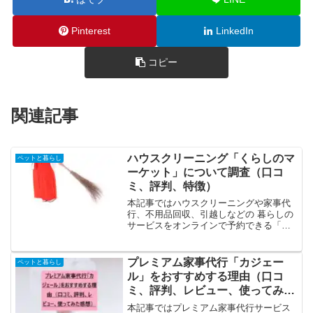
Pinterest
LinkedIn
コピー
関連記事
ハウスクリーニング「くらしのマ
ペットと暮らし
ーケット」について調査（口コ
ミ、評判、特徴）
本記事ではハウスクリーニングや家事代
行、不用品回収、引越しなどの 暮らしの
サービスをオンラインで予約できる「く
らしのマーケット」を調査して分かった
こと、特徴についてまとめたいと思いま
す。忙しく家事をする時間がないハウス
プレミアム家事代行「カジェー
ペットと暮らし
クリーニングをお願いし...
ル」をおすすめする理由（口コ
ミ、評判、レビュー、使ってみた
感想）
本記事ではプレミアム家事代行サービス