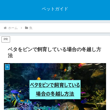
ペットガイド
ホーム
魚
PR
ベタをビンで飼育している場合の冬越し方
法
魚