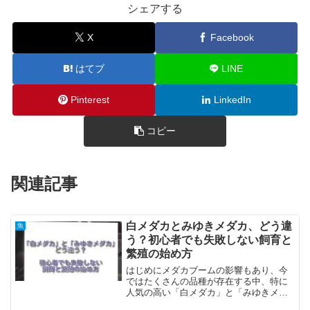
シェアする
X
Facebook
はてブ
LINE
Pinterest
LinkedIn
コピー
関連記事
白メダカとみゆきメダカ、どう違
魚
う？初心者でも失敗しない飼育と
繁殖の始め方
はじめにメダカブームの影響もあり、今
ではたくさんの品種が存在する中、特に
人気の高い「白メダカ」と「みゆきメダ
カ」。見た目はどちらも白っぽくてキレ