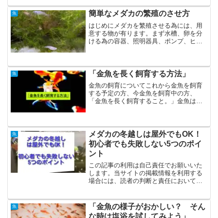
イですが、実は性質や飼育ポイントに違
いがあります。今回は、私が実際に両方
簡単なメダカの繁殖のさせ方
魚
育てて気づいた「違い」と...
はじめにメダカを繁殖させる為には、用
意する物が有ります。まず水槽、卵を分
ける為の容器、照明器具、ポンプ、ヒー
ター、餌等になります。私の場合は、照
明器具、ポンプ、ヒーターは使用せず
に、簡単に繁殖させたので方法を説明し
たいと思います。メダカの選...
「金魚を長く飼育する方法」
魚
金魚の飼育についてこれから金魚を飼育
する予定の方、今金魚を飼育中の方、
「金魚を長く飼育すること。」金魚は大
切な生き物です、命があります。私達飼
育者は、金魚が長生き出来る環境作りを
していきます。そこで、「金魚を長く飼
育する方法」について、気を...
メダカの冬越しは屋外でもOK！
魚
初心者でも失敗しない5つのポイ
ント
この記事の利用は自己責任でお願いいた
します。当サイトの掲載情報を利用する
場合には、読者の判断と責任において利
用してください。当サイトを利用した、
何らかのトラブル、損害、損失等につき
ましては、当サイトでは、一切の責任を
「金魚の様子がおかしい？ そん
魚
負いかねます。はじめに屋...
な時は塩浴を試してみよう」