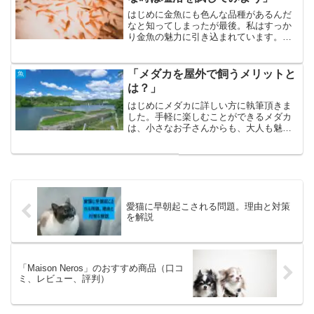
はじめに金魚にも色んな品種があるんだ
なと知ってしまったが最後。私はすっか
り金魚の魅力に引き込まれています。お
祭りの露店ですくうイメージが強い金魚
は、今やネット通販も主流となりつつあ
ります。ペットショップで一目惚れし
「メダカを屋外で飼うメリットと
魚
た、子どもさんやお孫さんが...
は？」
はじめにメダカに詳しい方に執筆頂きま
した。手軽に楽しむことができるメダカ
は、小さなお子さんからも、大人も魅了
する生きもの。品種改良が盛んに行われ
るようになり、直売所などでも色鮮やか
なメダカを見かけることが多くなりまし
た。家の中でも十分に楽し...
愛猫に早朝起こされる問題。理由と対策
を解説
「Maison Neros」のおすすめ商品（口コ
ミ、レビュー、評判）