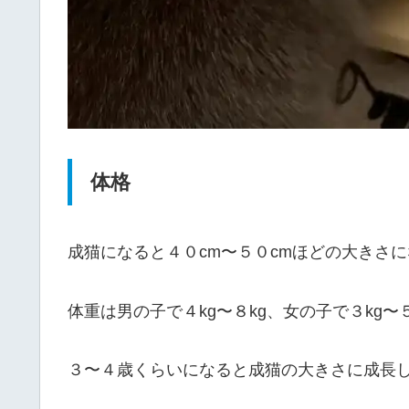
体格
成猫になると４０cm〜５０cmほどの大きさ
体重は男の子で４kg〜８kg、女の子で３kg〜
３〜４歳くらいになると成猫の大きさに成長