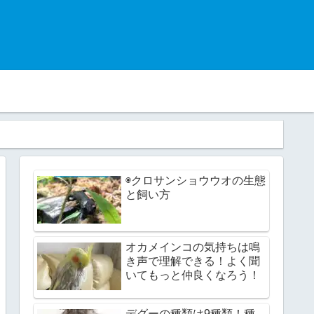
◉クロサンショウウオの生態
と飼い方
オカメインコの気持ちは鳴
き声で理解できる！よく聞
いてもっと仲良くなろう！
デグーの種類は9種類！種