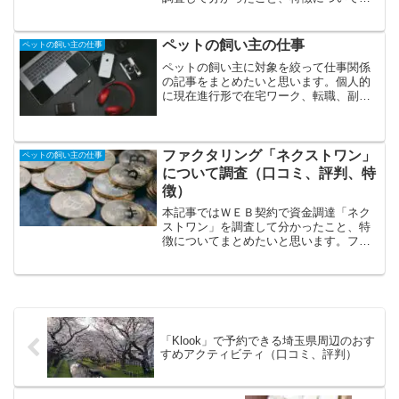
とめたいと思います。ファクタリング
は、企業が有する売掛債権を、ファクタ
リング会社が買取り資金化するサービス
ペットの飼い主の仕事
ペットの飼い主の仕事
です。銀行やノンバンクでは...
ペットの飼い主に対象を絞って仕事関係
の記事をまとめたいと思います。個人的
に現在進行形で在宅ワーク、転職、副業
などに関する勉強などをやっていていろ
いろな経験ができたのでざっくりと皆さ
んに情報を共有できたらと思います。在
宅ワーク、転職、副業など...
ファクタリング「ネクストワン」
ペットの飼い主の仕事
について調査（口コミ、評判、特
徴）
本記事ではＷＥＢ契約で資金調達「ネク
ストワン」を調査して分かったこと、特
徴についてまとめたいと思います。ファ
クタリングは、企業が有する売掛債権
を、ファクタリング会社が買取り資金化
するサービスです。銀行やノンバンクで
はない便利な事業資金調達方...
「Klook」で予約できる埼玉県周辺のおす
すめアクティビティ（口コミ、評判）