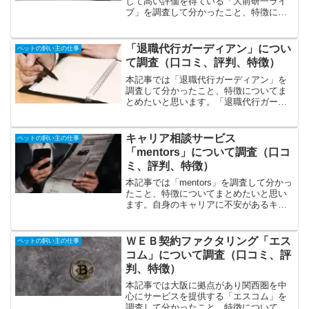
して高い評価を得ている「大前研一ライ
ブ」を調査して分かったこと、特徴につ
いてまとめたいと思います。「大前研一
ライブ」の特徴、特色の特徴は二つの学
習スタイル、最新のニュースや潮流を独
「退職代行ガーディアン」につい
ペットの飼い主の仕事
自の視点で分析、企業の経...
て調査（口コミ、評判、特徴）
本記事では「退職代行ガーディアン」を
調査して分かったこと、特徴についてま
とめたいと思います。「退職代行ガーデ
ィアン」の特徴、特色の特徴は安心・確
実に退職代行してくれる、即日、出社せ
ず簡単に退職、料金一律、追加料なし、
キャリア相談サービス
ペットの飼い主の仕事
高い評価、口コミ順に解説...
「mentors」について調査（口コ
ミ、評判、特徴）
本記事では「mentors」を調査して分かっ
たこと、特徴についてまとめたいと思い
ます。自身のキャリアに不安があるキャ
リアアップを具体的に実現させたい自分
の市場価値を知りたいという方に人気の
ようです。「mentors」の特徴、特色の特
ＷＥＢ契約ファクタリング「エス
ペットの飼い主の仕事
徴は経験...
コム」について調査（口コミ、評
判、特徴）
本記事では大阪に拠点があり関西圏を中
心にサービスを提供する「エスコム」を
調査して分かったこと、特徴についてま