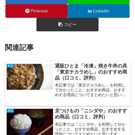
Pinterest
LinkedIn
コピー
関連記事
通販ひとま「冷凍」焼き牛丼の具
食品
「東京チカラめし」のおすすめ商
品（口コミ、評判）
本記事では「東京チカラめし」を利用し
て分かったこと、おすすめ商品、おすす
めする理由についてまとめたいと思いま
す。電子レンジで２分あたためるだけな
ので、料理をしない方や、 「食べた
い！」と思ったらすぐに作れる手軽さが
京つけもの「ニシダや」のおすす
食品
魅力です。 冷めても脂っこ...
め商品（口コミ、評判）
本記事では「ニシダや」を利用して分か
ったこと、おすすめ商品、おすすめする
理由についてまとめたいと思います。昭