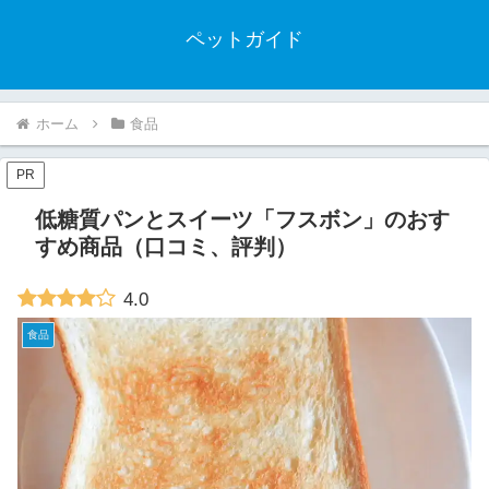
ペットガイド
ホーム
食品
PR
低糖質パンとスイーツ「フスボン」のおす
すめ商品（口コミ、評判）
4.0
食品