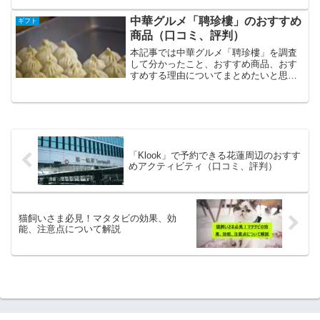
アが作る今までにない本格冷凍ピザは多
数のメディア掲載実績があり、人気を集
中華グルメ「聘珍樓」のおすすめ
ギフト
めている模様。「PST...
商品（口コミ、評判）
本記事では中華グルメ「聘珍樓」を調査
して分かったこと、おすすめ商品、おす
すめする理由についてまとめたいと思い
ます。大手有名デパート、大手カタログ
通販会社などで取り扱われている中華グ
ルメで、ギフトなどにもおすすめです。
「聘珍樓」のおすすめ商品...
「Klook」で予約できる花蓮周辺のおすす
めアクティビティ（口コミ、評判）
猫飼いさま必見！マタタビの効果、効
能、注意点について解説