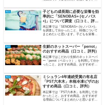
和１１年に創業した老舗で、京都の方か
らも、観光客の方からも長らく高い評価
を得ている人気の漬物屋です。「ニシダ
子どもの成長期に必要な栄養を効
食品
や」のおすすめ商品のおす...
率的に「SENOBAS+ (セノバス
+)」について調査（口コミ、評
判、特徴）
本記事では「SENOBAS+ (セノバス+)」
を調査して分かったこと、特徴について
まとめたいと思います。子どもを栄養の
観点からサポートしたい成長に最適な栄
養が取れているか不安毎日続けられる飲
み物がいいという方に人気のようです。
生鮮のネットスーパー「perrot」
食品
「SENOBA...
のおすすめ商品（口コミ、評判）
本記事ではこだわり生鮮のネットスーパ
ー「perrot（ペロット）」を利用して分か
ったこと、おすすめ商品、おすすめする
理由についてまとめたいと思います。
perrotは市場の中に拠点があり、毎日仕入
れる新鮮な食材を出荷日当日に届けるな
ミシュラン4年連続受賞の有名店
食品
ど、流通時...
「PST六本木」本格冷凍ピザのお
すすめ商品（口コミ、評判）
本記事では「PST六本木」を利用して分
かったこと、おすすめ商品、おすすめす
る理由についてまとめたいと思います。
ミシュラン等、受賞歴多数のピッツェリ