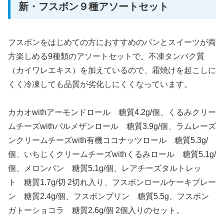
新・フスボン９種アソートセット
フスボンをはじめての方におすすめのパンとスイーツが両
方楽しめる9種類のアソートセットで、不凍タンパク質
（カイワレエキス）を加えているので、霜焼けを起こしに
くく冷凍しても品質が劣化しにくくなっています。
カカオwithアーモンドロール 糖質4.2g/個、くるみクリー
ムチーズwithパルメザンロール 糖質3.9g/個、ラムレーズ
ンクリームチーズwith有機ココナッツロール 糖質5.3g/
個、いちじくクリームチーズwithくるみロール 糖質5.1g/
個、メロンパン 糖質5.1g/個、レアチーズタルトレッ
ト 糖質1.7g/切 2切れ入り、フスボンロールケーキプレー
ン 糖質2.4g/個、フスボンプリン 糖質5.5g、フスボン
ガトーショコラ 糖質2.6g/個 2個入りのセット。