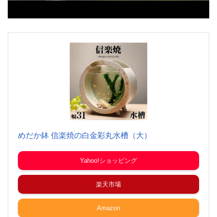
めだか鉢 信楽焼の白金彩丸水槽（大）
Yahoo!ショッピング
楽天市場
Amazon