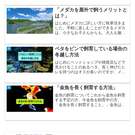
何らかのトラブル、損害、損失等につき
ましては、当サイトでは、一切の責任を
「メダカを屋外で飼うメリットと
魚
負いかねます。はじめに屋...
は？」
はじめにメダカに詳しい方に執筆頂きま
した。手軽に楽しむことができるメダカ
は、小さなお子さんからも、大人も魅了
する生きもの。品種改良が盛んに行われ
るようになり、直売所などでも色鮮やか
なメダカを見かけることが多くなりまし
ベタをビンで飼育している場合の
魚
た。家の中でも十分に楽し...
冬越し方法
はじめにペットショップや雑貨店などで
見かけることのあるベタ。長く伸びたヒ
レを持つのはオスが多いのですが、メス
も愛らしいもの。コップで飼えるとされ
ているベタですが、忘れていけないのは
熱帯魚であるということ。気温が下がる
「金魚を長く飼育する方法」
魚
季節では加温をしてあげる...
金魚の飼育についてこれから金魚を飼育
する予定の方、今金魚を飼育中の方、
「金魚を長く飼育すること。」金魚は大
切な生き物です、命があります。私達飼
育者は、金魚が長生き出来る環境作りを
していきます。そこで、「金魚を長く飼
育する方法」について、気を...