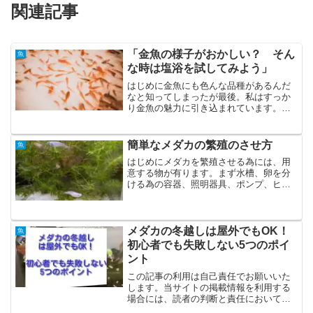
関連記事
「金魚の様子がおかしい？ そん
魚
な時は塩浴を試してみよう」
はじめに金魚にも色んな品種があるんだ
なと知ってしまったが最後。私はすっか
り金魚の魅力に引き込まれています。お
祭りの露店ですくうイメージが強い金魚
は、今やネット通販も主流となりつつあ
ります。ペットショップで一目惚れし
簡単なメダカの繁殖のさせ方
魚
た、子どもさんやお孫さんが...
はじめにメダカを繁殖させる為には、用
意する物が有ります。まず水槽、卵を分
ける為の容器、照明器具、ポンプ、ヒー
ター、餌等になります。私の場合は、照
明器具、ポンプ、ヒーターは使用せず
に、簡単に繁殖させたので方法を説明し
たいと思います。メダカの選...
メダカの冬越しは屋外でもOK！
魚
初心者でも失敗しない5つのポイ
ント
この記事の利用は自己責任でお願いいた
します。当サイトの掲載情報を利用する
場合には、読者の判断と責任において利
用してください。当サイトを利用した、