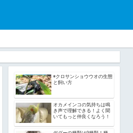
◉クロサンショウウオの生態
と飼い方
オカメインコの気持ちは鳴
き声で理解できる！よく聞
いてもっと仲良くなろう！
デグーの種類は9種類！種