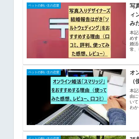
写
ペットの飼い主の恋愛
ィ
み
本記
めす
婚活
常、
オ
ペットの飼い主の恋愛
（
本記
由に
いて
わか
3
ペットの飼い主の恋愛