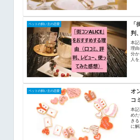
「
ペットの飼い主の恋愛
判
本記
理由
分か
人を
オ
ペットの飼い主の恋愛
コ
本記
めた
きる
に解