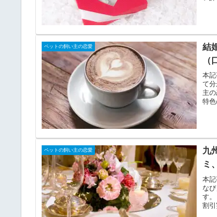
結
ペットの飼い主の恋愛
（
本記
て分
主の
特色
九
ペットの飼い主の恋愛
ミ
本記
なび
す。
割引