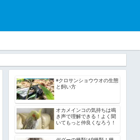
◉クロサンショウウオの生態
と飼い方
オカメインコの気持ちは鳴
き声で理解できる！よく聞
いてもっと仲良くなろう！
デグーの種類は9種類！種