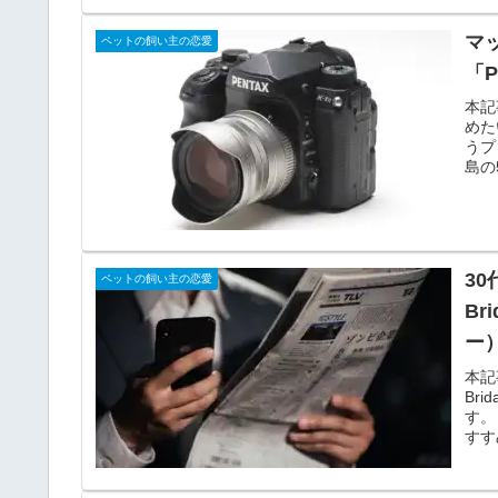
マ
ペットの飼い主の恋愛
「
本記
めた
うプ
島の
3
ペットの飼い主の恋愛
B
ー
本記
Br
す。
すす