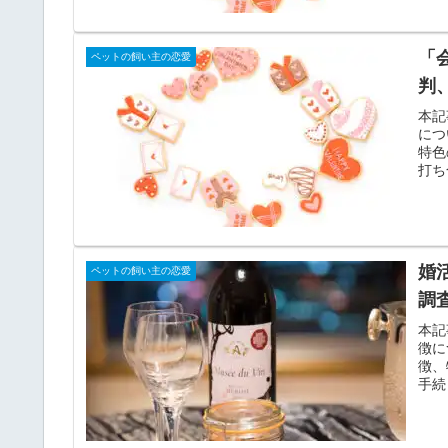
「
ペットの飼い主の恋愛
判
本記
につ
特色
打ち
婚
ペットの飼い主の恋愛
調
本記
徴に
徴、
手続