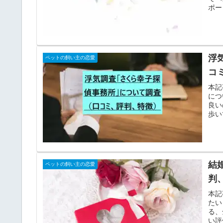
ポー
浮
ペットの飼い主の恋愛
コ
本記
につ
良い
歩い
結
ペットの飼い主の恋愛
判
本記
たい
る、
い評