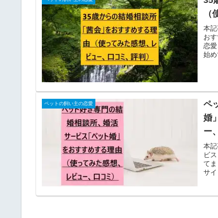
（
本記
おす
恋愛
始め
ペ
ペットの飼い主の恋愛
婚
ー
本記
ビス
てま
サイ