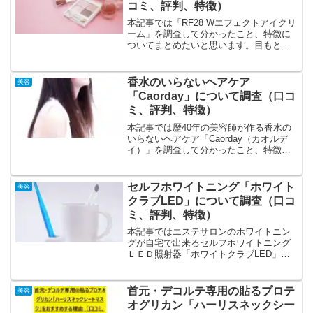
コミ、評判、特徴）
本記事では「RF28 Wエフェクトアイクリ
ーム」を調査して分かったこと、特徴に
ついてまとめたいと思います。目もとに
ハリがなくなり、老けてみられる目もと
に濃く広くあらわれるシミが気になるお
でこ、ほうれい線、眉間に細かいシワが
香水のいらないヘアケア
美容
できやすいという方...
「Caorday」について調査（口コ
ミ、評判、特徴）
本記事では歴40年の美容師が作る香水の
いらないヘアケア「Caorday（カオルデ
イ）」を調査して分かったこと、特徴に
ついてまとめたいと思います。
「Caorday」の特徴、特色の特徴は時短、
持続を実現、トライアルセット、環境へ
セルフホワイトニング「ホワイト
美容
の配慮、高い評価...
クラブLED」について調査（口コ
ミ、評判、特徴）
本記事ではエステサロンのホワイトニン
グが自宅で出来るセルフホワイトニング
ＬＥＤ照射器「ホワイトクラブLED」を
調査して分かったこと、特徴についてま
とめたいと思います。マスク姿に慣れて
しまい、素顔を見られるのに抵抗感があ
首元・デコルテ専用の貼るプロテ
美容
りマスクを外せない歯科...
オグリカン「ハーリスネックシー