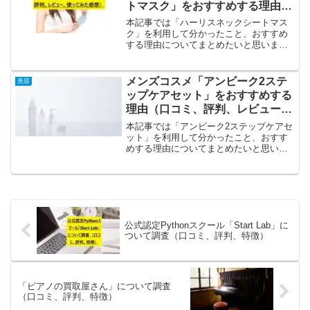
トマスク」をおすすめする理由
（口コミ、評判、レビュー、使っ
本記事では「ハーリスネックシートマス
てみた感想）
ク」を利用して分かったこと、おすすめ
する理由についてまとめたいと思いま
す。首から年齢を判断されることが多
く、首元のハリが気になる周りの人の目
が気になるという方におすすめです。
メンズコスメ「アンビーク2ステ
美容
「ハーリスネックシートマスク」...
ップケアセット」をおすすめする
理由（口コミ、評判、レビュー、
使ってみた感想）
本記事では「アンビーク2ステップケアセ
ット」を利用して分かったこと、おすす
めする理由についてまとめたいと思いま
す。「アンビーク2ステップケアセット」
のおすすめポイントのおすすめポイント
は優しく洗顔、しっかりと保湿、安心の9
つの無添加、低刺激...
公式認定Pythonスクール「Start Lab」に
ついて調査（口コミ、評判、特徴）
「ピアノの買取屋さん」について調査
（口コミ、評判、特徴）