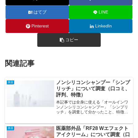
はてブ
LINE
Pinterest
LinkedIn
コピー
関連記事
ノンシリコンシャンプー「シンプ
美容
リッチ」について調査（口コミ、
評判、特徴）
本記事では全身に使える「オールインワ
ンノンシリコンシャンプー」「シンプリ
ッチ」を調査して分かったこと、特徴に
ついてまとめたいと思います。「シンプ
リッチ」の特徴、特色の特徴は天然由来
の洗浄成分、豊富な泡立ち、安心の無添
医薬部外品「RF28 Wエフェクト
美容
加、お得な定期コース、高...
アイクリーム」について調査（口