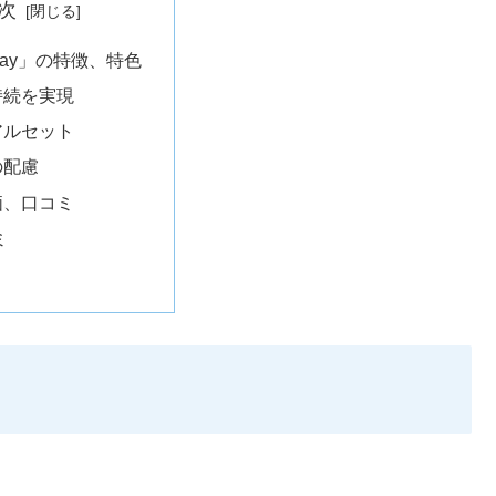
次
rday」の特徴、特色
持続を実現
アルセット
の配慮
価、口コミ
ミ