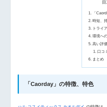
目
「Cao
時短、
トライ
環境へ
高い評
口コ
まとめ
「Caorday」の特徴、特色
ハル コスメティックス カオルデイ
の特徴は