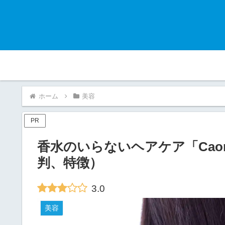
ホーム
美容
PR
香水のいらないヘアケア「Cao
判、特徴）
3.0
美容