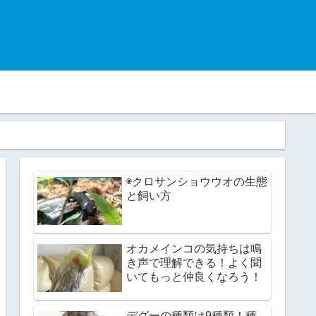
◉クロサンショウウオの生態
と飼い方
オカメインコの気持ちは鳴
き声で理解できる！よく聞
いてもっと仲良くなろう！
デグーの種類は9種類！種